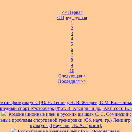
<< Первая
< Предыдущая
1
2
3
4
5
6
7
8
9
10
Следующая >
Последняя >>
ктив физкультуры [Ю. Н. Теппер, Н. В. Жмарев, Г. М. Колесников
педный спорт [Фотоочерк] Фот. В. Арсирия и др.; Авт.-сост. В. 
Комбинационные идеи в русских шашках С. С. Соминский:
ьные проблемы спортивной тренировки (Сб. науч. тр.) Ленингр
культуры; [Науч. ред. Е. А. Грозин]:
Восхождение Каныбека Очерк [о К. Осмоналиеве]: