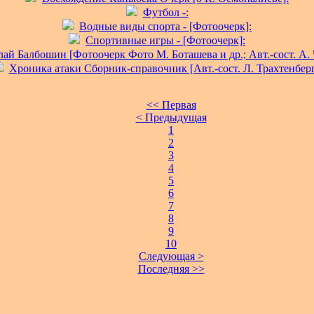
Футбол -:
Водные виды спорта - [Фотоочерк]:
Спортивные игры - [Фотоочерк]:
ай Балбошин [Фотоочерк Фото М. Боташева и др.; Авт.-сост. А. 
Хроника атаки Сборник-справочник [Авт.-сост. Л. Трахтенберг
<< Первая
< Предыдущая
1
2
3
4
5
6
7
8
9
10
Следующая >
Последняя >>