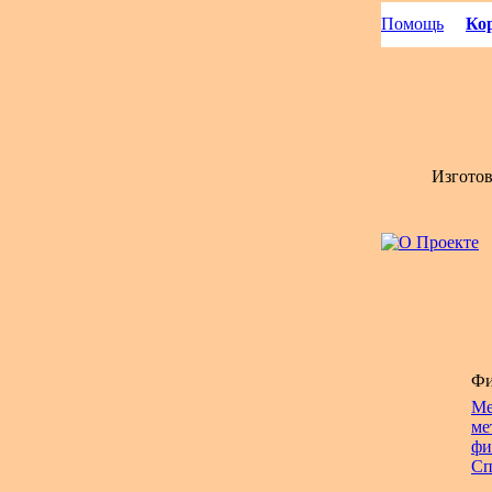
Помощь
Кор
Изгото
Фи
Ме
ме
фи
Сп