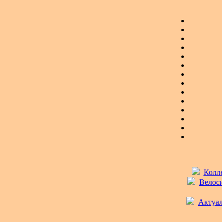
Колле
Велоси
Актуал