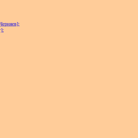
Черняев]:
]: