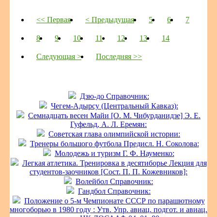
<< Первая
< Предыдущая
5
6
7
8
9
10
11
12
13
14
Следующая >
Последняя >>
Дзю-до Справочник:
Чегем-Адырсу (Центральный Кавказ):
Семнадцать весен Майи [О. М. Чибурданидзе] Э. Е.
Гуфельд, А. Л. Еремян:
Советская глава олимпийской истории:
Тренеры большого футбола Предисл. Н. Соколова:
Молодежь и туризм Г. Ф. Науменко:
Легкая атлетика. Тренировка в десятиборье Лекция для
студентов-заочников [Сост. П. П. Кожевников]:
Волейбол Справочник:
Гандбол Справочник:
Положение о 5-м Чемпионате СССР по парашютному
многоборью в 1980 году : Утв. Упр. авиац. подгот. и авиац.