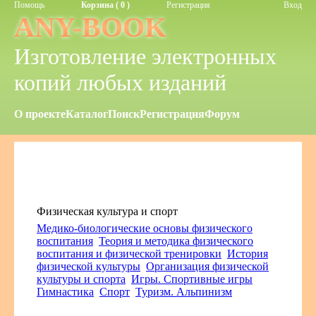
Помощь
Корзина ( 0 )
Регистрация
Вход
ANY-BOOK
Изготовление электронных
копий любых изданий
О проекте
Каталог
Поиск
Регистрация
Форум
Физическая культура и спорт
Медико-биологические основы физического
воспитания
Теория и методика физического
воспитания и физической тренировки
История
физической культуры
Организация физической
культуры и спорта
Игры. Спортивные игры
Гимнастика
Спорт
Туризм. Альпинизм