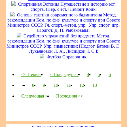
Спортивная Эстония Путешествие в историю эст.
спорта. [Пер. с эст.] Лембит Койк:
Основы тактики современного бадминтона Метод.
рекомендации Ком. по физ. культуре и спорту при Совете
Министров СССР, Гл. спорт.-метод. упр., Упр. спорт. игр;
[Подгот. Д. П. Рыбаковым]:
Судейство упражнений без предмета Метод.
рекомендации Ком. по физ. культуре и спорту при Совете
Министров СССР, Упр. гимнастики; [Подгот. Батаен В. Г.,
Лукьяновой Л. А., Лисицкой Т. С.]:
Футбол Справочник:
<< Первая
< Предыдущая
4
5
6
7
8
9
10
11
12
13
Следующая >
Последняя >>
о проекте
|
каталог
|
поиск
|
помощь