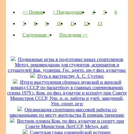
<< Первая
< Предыдущая
4
5
6
7
8
9
10
11
12
13
Следующая >
Последняя >>
Подвижные игры в подготовке юных спортсменов
Метод. рекомендации для студентов, аспирантов и
слушателей фак. усоверш. Гос. центр. ин-т физ. культуры:
Путь к мастерству А. С. Суэтин:
Итоги выступления сборных мужской и женской
команд СССР по баскетболу в главных соревнованиях
сезона 1979 г. Ком. по физ. культуре и кспорту при Совете
Министров СССР, Упр. н.-и. работы и учеб. заведений,
Упр. спорт. игр:
Организация спортивно-массовой работы со
школьниками по месту жительства В помощь тренерам:
Вестник пловца Ком. по физ. культуре и спорту при
Совете Министров ЛитССР, Метод. каб:
Советская глава олимпийской истории: