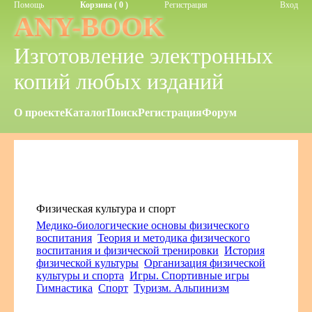
Помощь
Корзина ( 0 )
Регистрация
Вход
ANY-BOOK
Изготовление электронных
копий любых изданий
О проекте
Каталог
Поиск
Регистрация
Форум
Физическая культура и спорт
Медико-биологические основы физического
воспитания
Теория и методика физического
воспитания и физической тренировки
История
физической культуры
Организация физической
культуры и спорта
Игры. Спортивные игры
Гимнастика
Спорт
Туризм. Альпинизм