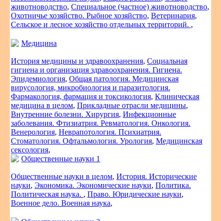
животноводство
,
Специальное (частное) животноводство
,
Охотничье хозяйство. Рыбное хозяйство
,
Ветеринария
,
Сельское и лесное хозяйство отдельных территорий.
,
Медицина
История медицины и здравоохранения
,
Социальная
гигиена и организация здравоохранения. Гигиена.
Эпидемиология
,
Общая патология. Медицинская
вирусология, микробиология и паразитология.
Фармакология, фармация и токсикология
,
Клиническая
медицина в целом
,
Прикладные отрасли медицины
,
Внутренние болезни. Хирургия
,
Инфекционные
заболевания. Фтизиатрия. Ревматология. Онкология.
Венерология
,
Неврапотология. Психиатрия.
Стоматология. Офтальмология. Урология
,
Медицинская
сексология
,
Общественные науки 1
Общественные науки в целом
,
История. Исторические
науки
,
Экономика. Экономические науки
,
Политика.
Политическая наука.
,
Право. Юридические науки
,
Военное дело. Военная наука
,