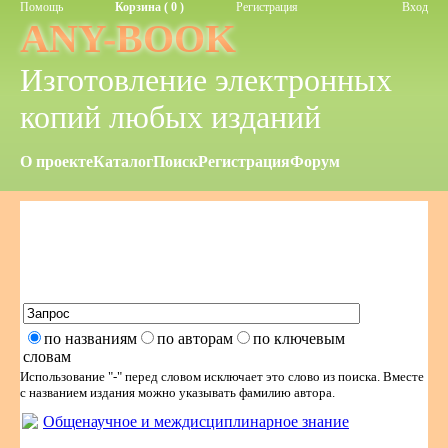
Помощь
Корзина ( 0 )
Регистрация
Вход
ANY-BOOK
Изготовление электронных
копий любых изданий
О проекте
Каталог
Поиск
Регистрация
Форум
по названиям
по авторам
по ключевым
словам
Использование "-" перед словом исключает это слово из поиска.
Вместе
с названием издания можно указывать фамилию автора.
Общенаучное и междисциплинарное знание