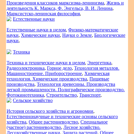
Произведения классиков марксизма-ленинизма
,
Жизнь и
деятельность К. Маркса, Ф. Энгельса, В. И. Ленина
,
Марксистско-ленинская философия
,
Естественные науки
Естественные науки в целом
,
Физико-математические
науки
,
Химические науки
,
Науки о Земле
,
Биологические
науки
,
Техника
Техника и технические науки в целом
,
Энергетика
,
Радиоэлектроника
,
Горное дело
,
Технология металлов.
Машиностроение. Приборостроение
,
Химическая
технология. Химические производства
,
Пищевые
производства
,
Технология древесины. Производства
легкой промышлености. Полиграфическое производство.
Фотокинотехника
,
Строительство
,
Транспорт
,
Сельское хозяйство
История сельского хозяйства и агрономии
,
Естественнонаучные и технические основы сельского
хозяйства
,
Общее растениеводство
,
Специальное
(частное) растениеводство
,
Лесное хозяйство.
Лесохозяйственные науки
,
Защита растений
,
Общее