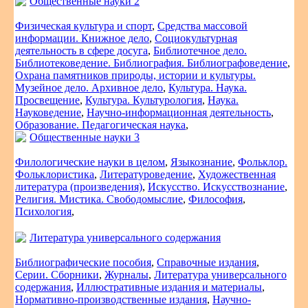
Общественные науки 2
Физическая культура и спорт
,
Средства массовой
информации. Книжное дело
,
Социокультурная
деятельность в сфере досуга
,
Библиотечное дело.
Библиотековедение. Библиография. Библиографоведение
,
Охрана памятников природы, истории и культуры.
Музейное дело. Архивное дело
,
Культура. Наука.
Просвещение
,
Культура. Культурология
,
Наука.
Науковедение
,
Научно-информационная деятельность
,
Образование. Педагогическая наука
,
Общественные науки 3
Филологические науки в целом
,
Языкознание
,
Фольклор.
Фольклористика
,
Литературоведение
,
Художественная
литература (произведения)
,
Искусство. Искусствознание
,
Религия. Мистика. Свободомыслие
,
Философия
,
Психология
,
Литература универсального содержания
Библиографические пособия
,
Справочные издания
,
Серии. Сборники
,
Журналы
,
Литература универсального
содержания
,
Иллюстративные издания и материалы
,
Нормативно-производственные издания
,
Научно-