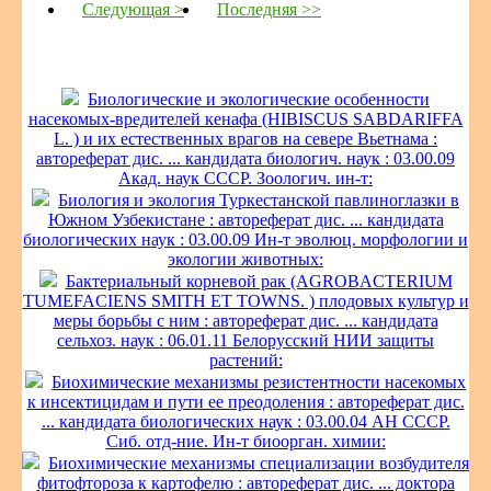
Следующая >
Последняя >>
Биологические и экологические особенности
насекомых-вредителей кенафа (HIBISCUS SABDARIFFA
L. ) и их естественных врагов на севере Вьетнама :
автореферат дис. ... кандидата биологич. наук : 03.00.09
Акад. наук СССР. Зоологич. ин-т:
Биология и экология Туркестанской павлиноглазки в
Южном Узбекистане : автореферат дис. ... кандидата
биологических наук : 03.00.09 Ин-т эволюц. морфологии и
экологии животных:
Бактериальный корневой рак (AGROBACTERIUM
TUMEFACIENS SMITH ET TOWNS. ) плодовых культур и
меры борьбы с ним : автореферат дис. ... кандидата
сельхоз. наук : 06.01.11 Белорусский НИИ защиты
растений:
Биохимические механизмы резистентности насекомых
к инсектицидам и пути ее преодоления : автореферат дис.
... кандидата биологических наук : 03.00.04 АН СССР.
Сиб. отд-ние. Ин-т биоорган. химии:
Биохимические механизмы специализации возбудителя
фитофтороза к картофелю : автореферат дис. ... доктора