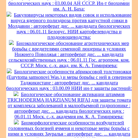
биологических наук : 03.00.04 АН СССР. Ин-т биохимии
им. А. Н. Баха:
Бакуловирусы некоторых видов совок и использование
вируса ядерного полиэдроза против капустной совки в
Молдавии : автореферат дис. ... кандидата биологических
наук : 06.01.11 Белорус. НИИ картофелеводства и
плодоовощеводства:
Биоэкологическое обоснование агротехнических мер
борьбы с вредителями семенной люцерны в условиях
Нижнего Поволжья : автореферат дис. ... кандидата
сельскохозяйственных наук : 06.01.11 Гос. агропром. ком.
СССР. Моск. с.-х. акад. им. К. А. Тимирязева:
Биологические особенности абрикосовой толстоножки
(Eurytoma samsonovi Was.) и меры борьбы с ней в северном
Таджикистане : автореферат дис. ... кандидата
биологических наук : 03.00.09 НИИ ин-т защиты растений:
Биологическое обоснование активации штаммов
TRICHODERMA HARZIANUM RIFAI для защиты томата
от комплекса заболеваний в малообъемной гидропонике :
автореферат дис. ... кандидата биологических наук :
06.01.11 Моск. с.-х. академия им. К. А. Тимирязева:
Биоморфологические особенности возбудителей
головневых болезней ячменя и некоторые меры борьбы с
ними в условиях Зауралья : автореферат дис. ... кандидата