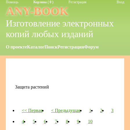
Помощь
Корзина ( 0 )
Регистрация
Вход
ANY-BOOK
Изготовление электронных
копий любых изданий
О проекте
Каталог
Поиск
Регистрация
Форум
Защита растений
<< Первая
< Предыдущая
1
2
3
4
5
6
7
8
9
10