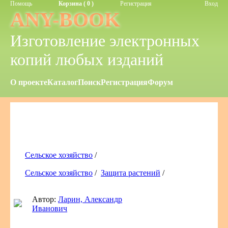
Помощь
Корзина ( 0 )
Регистрация
Вход
ANY-BOOK
Изготовление электронных
копий любых изданий
О проекте
Каталог
Поиск
Регистрация
Форум
Сельское хозяйство
/
Сельское хозяйство
/
Защита растений
/
Автор:
Ларин, Александр
Иванович