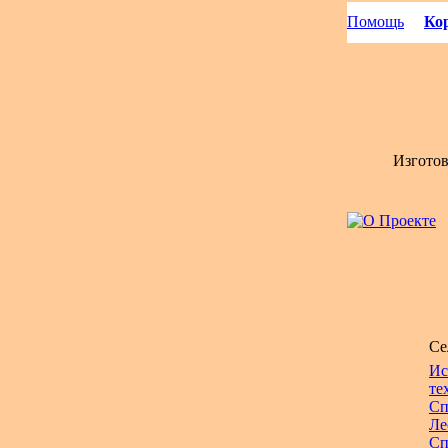
Помощь
Кор
Изгото
Се
Ис
те
Сп
Ле
Сп