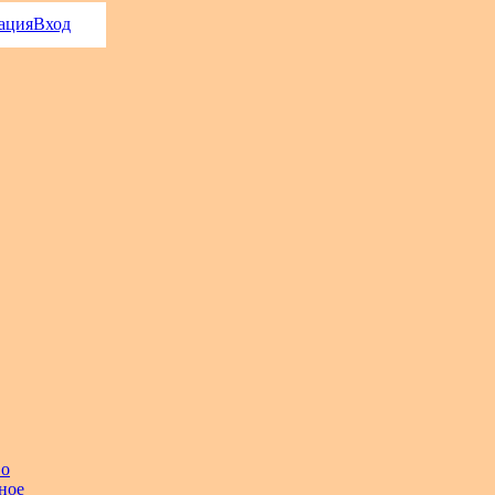
ация
Вход
во
ное