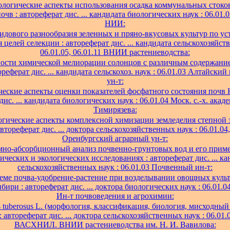
логические аспекты использования осадка коммунальных стоков
очв : автореферат дис. ... кандидата биологических наук : 06.01.
НИИ:
идового разнообразия зеленных и пряно-вкусовых культур по ус
 целей селекции : автореферат дис. ... кандидата сельскохозяйст
06.01.05, 06.01.11 ВНИИ растениеводства:
ости химической мелиорации солонцов с различным содержани
ореферат дис. ... кандидата сельскохоз. наук : 06.01.03 Алтайский
ун-т:
еские аспекты оценки показателей фосфатного состояния почв 
дис. ... кандидата биологических наук : 06.01.04 Моск. с.-х. акаде
Тимирязева:
огические аспекты комплексной химизации земледелия степной
автореферат дис. ... доктора сельскохозяйственных наук : 06.01.04,
Оренбургский аграрный ун-т:
но-абсорбционный анализ почвенно-грунтовых вод и его прим
ических и экологических исследованиях : автореферат дис. ... ка
сельскохозяйственных наук : 06.01.03 Почвенный ин-т:
теме почва-удобрение-растение при возделывании овощных культ
ири : автореферат дис. ... доктора биологических наук : 06.01.0
Ин-т почвоведения и агрохимии:
s tuberosus L. (морфология, классификация, биология, мисходный
: автореферат дис. ... доктора сельскохозяйственных наук : 06.01.0
ВАСХНИЛ. ВНИИ растениеводства им. Н. И. Вавилова: