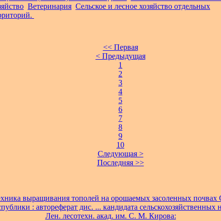
зяйство
Ветеринария
Сельское и лесное хозяйство отдельных
рриторий.
<< Первая
< Предыдущая
1
2
3
4
5
6
7
8
9
10
Следующая >
Последняя >>
хника выращивания тополей на орошаемых засоленных почвах
публики : автореферат дис. ... кандидата сельскохозяйственных на
Лен. лесотехн. акад. им. С. М. Кирова: