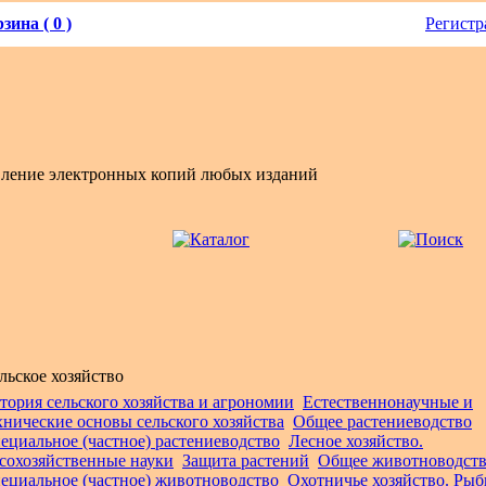
зина ( 0 )
Регистр
вление электронных копий любых изданий
льское хозяйство
тория сельского хозяйства и агрономии
Естественнонаучные и
хнические основы сельского хозяйства
Общее растениеводство
ециальное (частное) растениеводство
Лесное хозяйство.
сохозяйственные науки
Защита растений
Общее животноводст
ециальное (частное) животноводство
Охотничье хозяйство. Рыб