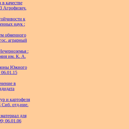
 в качестве
03 Агрофизич.
тойчивости к
венных наук :
ем обменного
 гос. аграрный
Нечерноземья :
мия им. К. А.
 зоны Южного
 06.01.15
енение в
ндидата
ур и картофеля
4 Сиб. отд-ние.
 материал для
9; 06.01.06