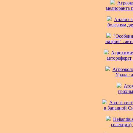
Агроэко
мелиоранта п
Анализ в
болезням для
"Особенн
натрия" : авт
Агрохимич
автореферат 
Агроэкол
Урала : 
Атом
грохим
Азот в сис
в Западной Сиб
Helianthu
селекции) 