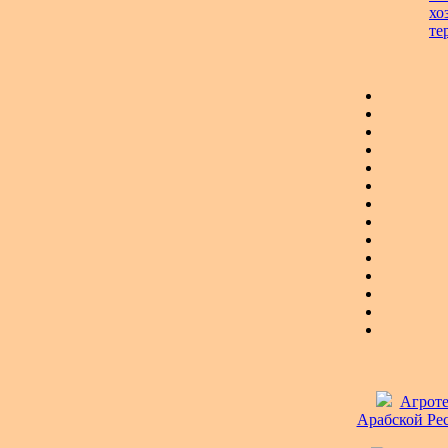
хо
те
Агроте
Арабской Рес