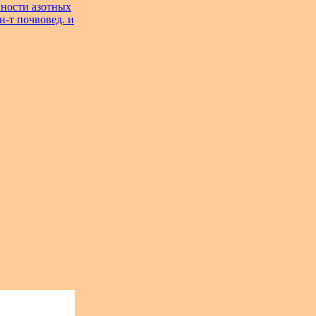
вности азотных
н-т почвовед. и