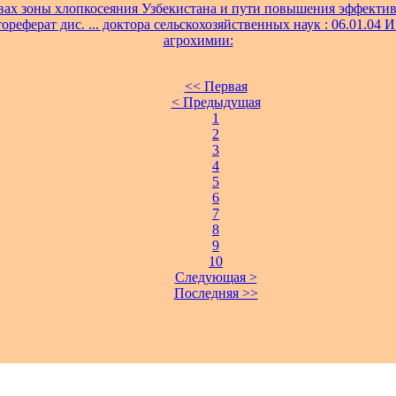
вах зоны хлопкосеяния Узбекистана и пути повышения эффекти
ореферат дис. ... доктора сельскохозяйственных наук : 06.01.04 И
агрохимии:
<< Первая
< Предыдущая
1
2
3
4
5
6
7
8
9
10
Следующая >
Последняя >>