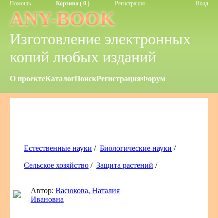
Помощь
Корзина ( 0 )
Регистрация
Вход
ANY-BOOK
Изготовление электронных
копий любых изданий
О проекте
Каталог
Поиск
Регистрация
Форум
Естественные науки
/
Биологические науки
/
Сельское хозяйство
/
Защита растений
/
Автор:
Васюкова, Наталия
Ивановна