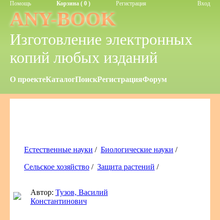
Помощь
Корзина ( 0 )
Регистрация
Вход
ANY-BOOK
Изготовление электронных
копий любых изданий
О проекте
Каталог
Поиск
Регистрация
Форум
Естественные науки
/
Биологические науки
/
Сельское хозяйство
/
Защита растений
/
Автор:
Тузов, Василий
Константинович