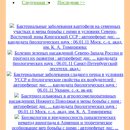
Следующая >
Последняя >>
Бактериальные заболевания картофеля на семенных
участках и меры борьбы с ними в условиях Северо-
Восточной зоны Киргизской ССР : автореферат дис. ...
кандидата биологических наук : 06.01.11 Моск. с.-х. акад.
им. К. А. Тимирязева:
Болезни зеленых насаждений Северо-Запада России и
прогноз их развития : автореферат дис. ... кандидата
биологических наук : 06.01.11 Санкт-Петербургский
лесотехн. акад.:
Бактериальные заболевания сладкого перца в условиях
УССР и бтологические свойства их возбудителей :
автореферат дис. ... кандидата биологических наук :
06.01.11 Украин. с.-х. ак-ия:
Бактериоз ильмовых в агролесомелиоративных
насаждениях Нижнего Поволжья и меры борьбы с ним :
автореферат дис. ... кандидата биологических наук :
06.01.11 Моск. с.-х. акад. им. К. А. Тимирязева:
Биоэкология и вредоноссность паразитических
нематод винограда в Армении и теоретическое
особнование мер борьбы с ними : автореферат дис. ...