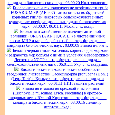
кандидата биологических наук : 03.00.20 Ин-т зоологии:
Биологические и технологические особенности гриба
FUSARIUM SP. (AF-967) - антогониста возбудителей
корневых гнилей некоторых сельскохозяйственных
культур : автореферат дис. ... кандидата биологических
наук : 03.00.07, 06.01.11 Моск. с.-х. акад.:
Биология и хозяйственное значение античной
волнянки (ORGYIA ANTIQUA L. ) в лиственничных
лессах МНР и меры борьбы с ней : автореферат дис. ...
кандидата биологических наук : 03.00.09 Биологич. ин-т:
Белая и черная гнили маточных корнеплодов моркови
и разработка мер борьбы с ними в условиях Левобережной
Лесостепи УССР : автореферат дис. ... кандидата
сельскохозяйственных наук : 06.01.11 Укр. с.-х. академия:
Биологические и экологические особенности
гвоздичной листовертки Cacoecimorpha pronubana (Hbn. )
(Lep., Tortr) в Крыму : автореферат дис. ... кандидата
биологических наук : 06.01.11 НИИ защиты растений:
Биология и экология ореховой никтеолины
(Erschoviella musculana Ersch. Noctuidae) в орехово-
плодовых лесах Южной Киргизии : автореферат дис. ...
кандидата биологических наук : 03.00.16 Ленингр.
лесотехн. акад.: