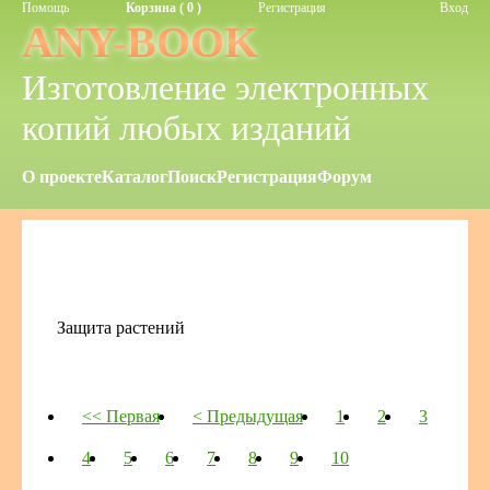
Помощь
Корзина ( 0 )
Регистрация
Вход
ANY-BOOK
Изготовление электронных
копий любых изданий
О проекте
Каталог
Поиск
Регистрация
Форум
Защита растений
<< Первая
< Предыдущая
1
2
3
4
5
6
7
8
9
10