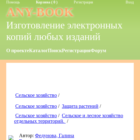
Помощь
Корзина ( 0 )
Регистрация
Вход
ANY-BOOK
Изготовление электронных
копий любых изданий
О проекте
Каталог
Поиск
Регистрация
Форум
Сельское хозяйство
/
Сельское хозяйство
/
Защита растений
/
Сельское хозяйство
/
Сельское и лесное хозяйство
отдельных территорий.
/
Автор:
Федунова, Галина