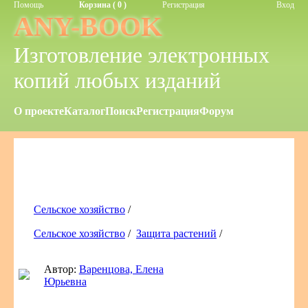
Помощь
Корзина ( 0 )
Регистрация
Вход
ANY-BOOK
Изготовление электронных
копий любых изданий
О проекте
Каталог
Поиск
Регистрация
Форум
Сельское хозяйство
/
Сельское хозяйство
/
Защита растений
/
Автор:
Варенцова, Елена
Юрьевна