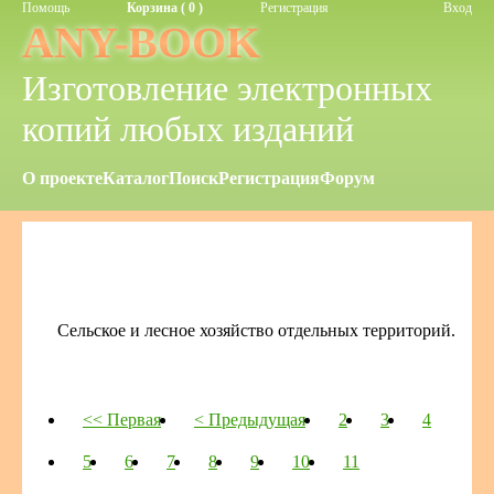
Помощь
Корзина ( 0 )
Регистрация
Вход
ANY-BOOK
Изготовление электронных
копий любых изданий
О проекте
Каталог
Поиск
Регистрация
Форум
Сельское и лесное хозяйство отдельных территорий.
<< Первая
< Предыдущая
2
3
4
5
6
7
8
9
10
11