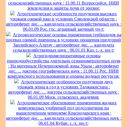
сельскохозяйственных наук : 11.00.11 Всероссийск. НИИ
земледелия и защиты почв от эрозии:
Агротехнические особенности получения высоких
урожаев озимой ржи в условиях Смоленской области :
автореферат дис. ... кандидата сельскохозяйственных наук :
06.01.09 Рос. гос. аграрный заочный ун-т:
Агроэкологические основы применения гербицидов на
посевах озимой пшеницы в условиях орошения предгорий
Заилийского Алатау : автореферат дис. ... кандидата
сельскохозяйственных наук : 06.01.01 Каз. с.-х. ин-т:
Агрогидромелиоративные основы
природообустройства длительно сезонномерзлотных почв
: На материале Нечерноземной зоны Урала : автореферат
дис. ... доктора географических наук : 11.00.11 Рос. НИИ
комплексного использования и охраны водных ресурсов:
Агротехнические особенности получения двух
урожаев зерна в год в условиях Таджикистана :
автореферат дис. ... доктора сельскохозяйственных наук :
06.01.09 Моск. сельскохоз. академия:
Агрохимическое обоснование применения жидких
комплексных удобрений под подсолнечник на
выщелоченном черноземе Краснодарского края :
автореферат дис. ... кандидата сельскохозяйственных наук :
06.01.04 Кубан. с.-х. ин-т: