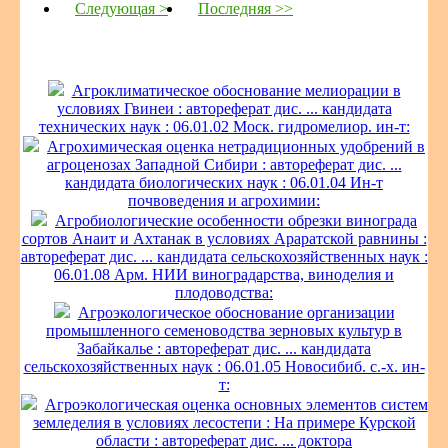
Следующая >
Последняя >>
Агроклиматическое обоснование мелиорации в
условиях Гвинеи : автореферат дис. ... кандидата
технических наук : 06.01.02 Моск. гидромелиор. ин-т:
Агрохимическая оценка нетрадиционных удобрений в
агроценозах Западной Сибири : автореферат дис. ...
кандидата биологических наук : 06.01.04 Ин-т
почвоведения и агрохимии:
Агробиологические особенности обрезки винограда
сортов Анаит и Ахтанак в условиях Араратской равнины :
автореферат дис. ... кандидата сельскохозяйственных наук :
06.01.08 Арм. НИИ виноградарства, виноделия и
плодоводства:
Агроэкологическое обоснование организации
промышленного семеноводства зерновых культур в
Забайкалье : автореферат дис. ... кандидата
сельскохозяйственных наук : 06.01.05 Новосибиб. с.-х. ин-
т:
Агроэкологическая оценка основных элементов систем
земледелия в условиях лесостепи : На примере Курской
области : автореферат дис. ... доктора