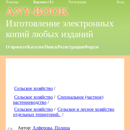
Помощь
Корзина ( 0 )
Регистрация
Вход
ANY-BOOK
Изготовление электронных
копий любых изданий
О проекте
Каталог
Поиск
Регистрация
Форум
Сельское хозяйство
/
Сельское хозяйство
/
Специальное (частное)
растениеводство
/
Сельское хозяйство
/
Сельское и лесное хозяйство
отдельных территорий.
/
Автор:
Алферова, Полина