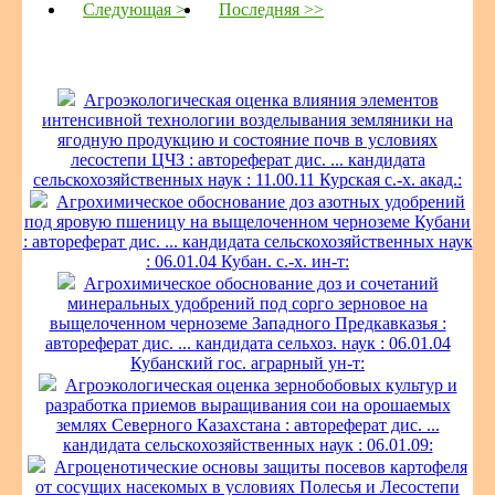
Следующая >
Последняя >>
Агроэкологическая оценка влияния элементов
интенсивной технологии возделывания земляники на
ягодную продукцию и состояние почв в условиях
лесостепи ЦЧЗ : автореферат дис. ... кандидата
сельскохозяйственных наук : 11.00.11 Курская с.-х. акад.:
Агрохимическое обоснование доз азотных удобрений
под яровую пшеницу на выщелоченном черноземе Кубани
: автореферат дис. ... кандидата сельскохозяйственных наук
: 06.01.04 Кубан. с.-х. ин-т:
Агрохимическое обоснование доз и сочетаний
минеральных удобрений под сорго зерновое на
выщелоченном черноземе Западного Предкавказья :
автореферат дис. ... кандидата сельхоз. наук : 06.01.04
Кубанский гос. аграрный ун-т:
Агроэкологическая оценка зернобобовых культур и
разработка приемов выращивания сои на орошаемых
землях Северного Казахстана : автореферат дис. ...
кандидата сельскохозяйственных наук : 06.01.09:
Агроценотические основы защиты посевов картофеля
от сосущих насекомых в условиях Полесья и Лесостепи