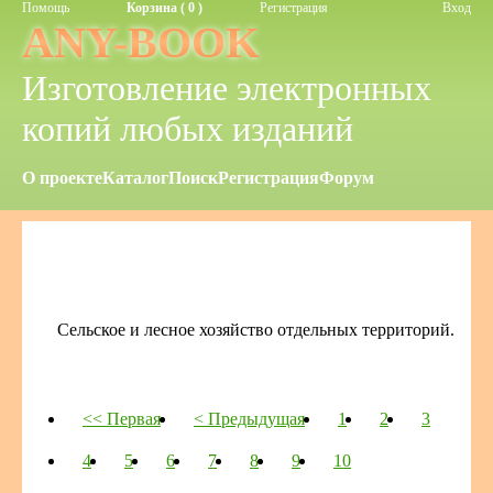
Помощь
Корзина ( 0 )
Регистрация
Вход
ANY-BOOK
Изготовление электронных
копий любых изданий
О проекте
Каталог
Поиск
Регистрация
Форум
Сельское и лесное хозяйство отдельных территорий.
<< Первая
< Предыдущая
1
2
3
4
5
6
7
8
9
10