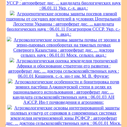
УССР : автореферат дис. ... кандидата биологических наук
: 06.01.11 Укр. с.-х. акад.:
Агроценотические основы защиты посевов озимой
пшеницы от сосущих вредителей в условиях Центральной
Лесостепи Украины : автореферат дис. ... кандидата
биологических наук : 06.01.11 Госагропром СССР. Укр. с.-
х. акад.:
Агроэкологические основы защиты почвы от эрозии в
зерно-паровых севооборотах на тяжелых почвах
Северного Казахстана : автореферат дис. ... доктора
сельхоз. наук : 06.01.01 Моск. сельхоз. акад.:
Агроэкологическая оценка земледелия тропической
Африки и обоснование стратегии его развития :
автореферат дис. ... доктора сельскохозяйственных наук :
06.01.01 Кишинев. с.-х. ин-т им. М. В. Фрунзе:
Агроэкологические особенности и бонитировка почв
зимних пастбищ Аджиноурской степи в целях их
рационального использования : автореферат дис. ...
кандидата сельскохозяйственных наук : 06.01.03 АН
АзССР. Ин-т почвоведения и агрохимии:
Агроэкологические основы интегрированной защиты
полевых культур от сорняков в современных системах
земледелия нечерноземной зоны РСФСР : автореферат
дис. ... доктора сельскохозяйственных наук : 06.01.01 Моск.