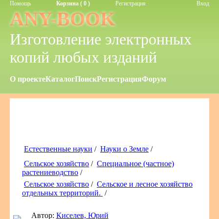
Помощь
Корзина ( 0 )
Регистрация
Вход
ANY-BOOK
Изготовление электронных
копий любых изданий
О проекте
Каталог
Поиск
Регистрация
Форум
Естественные науки
/
Науки о Земле
/
Сельское хозяйство
/
Специальное (частное)
растениеводство
/
Сельское хозяйство
/
Сельское и лесное хозяйство
отдельных территорий.
/
Автор:
Киселев, Юрий