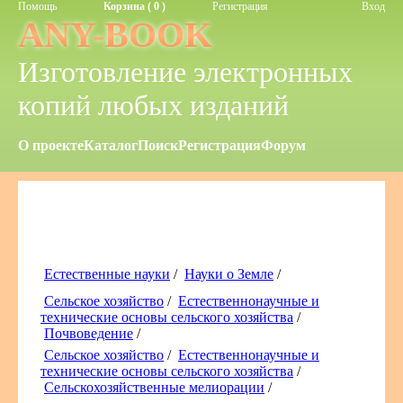
Помощь
Корзина ( 0 )
Регистрация
Вход
ANY-BOOK
Изготовление электронных
копий любых изданий
О проекте
Каталог
Поиск
Регистрация
Форум
Естественные науки
/
Науки о Земле
/
Сельское хозяйство
/
Естественнонаучные и
технические основы сельского хозяйства
/
Почвоведение
/
Сельское хозяйство
/
Естественнонаучные и
технические основы сельского хозяйства
/
Сельскохозяйственные мелиорации
/