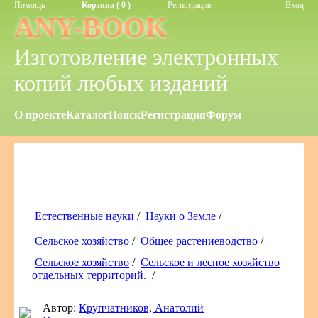
Помощь
Корзина ( 0 )
Регистрация
Вход
ANY-BOOK
Изготовление электронных
копий любых изданий
О проекте
Каталог
Поиск
Регистрация
Форум
Естественные науки
/
Науки о Земле
/
Сельское хозяйство
/
Общее растениеводство
/
Сельское хозяйство
/
Сельское и лесное хозяйство
отдельных территорий.
/
Автор:
Крупчатников, Анатолий