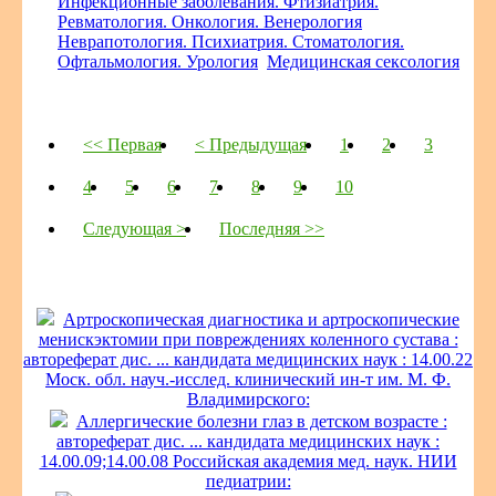
Инфекционные заболевания. Фтизиатрия.
Ревматология. Онкология. Венерология
Неврапотология. Психиатрия. Стоматология.
Офтальмология. Урология
Медицинская сексология
<< Первая
< Предыдущая
1
2
3
4
5
6
7
8
9
10
Следующая >
Последняя >>
Артроскопическая диагностика и артроскопические
менискэктомии при повреждениях коленного сустава :
автореферат дис. ... кандидата медицинских наук : 14.00.22
Моск. обл. науч.-исслед. клинический ин-т им. М. Ф.
Владимирского:
Аллергические болезни глаз в детском возрасте :
автореферат дис. ... кандидата медицинских наук :
14.00.09;14.00.08 Российская академия мед. наук. НИИ
педиатрии: