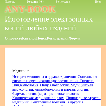
Помощь
Корзина ( 0 )
Регистрация
Вход
ANY-BOOK
Изготовление электронных
копий любых изданий
О проекте
Каталог
Поиск
Регистрация
Форум
Медицина
История медицины и здравоохранения
Социальная
гигиена и организация здравоохранения. Гигиена.
Эпидемиология
Общая патология. Медицинская
вирусология, микробиология и паразитология.
Фармакология, фармация и токсикология
Клиническая медицина в целом
Прикладные отрасли
медицины
Внутренние болезни. Хирургия