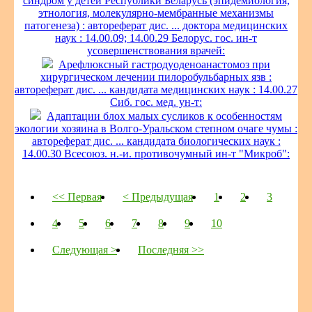
синдром у детей Республики Беларусь (эпидемиология,
этнология, молекулярно-мембранные механизмы
патогенеза) : автореферат дис. ... доктора медицинских
наук : 14.00.09; 14.00.29 Белорус. гос. ин-т
усовершенствования врачей:
Арефлюксный гастродуоденоанастомоз при
хирургическом лечении пилоробульбарных язв :
автореферат дис. ... кандидата медицинских наук : 14.00.27
Сиб. гос. мед. ун-т:
Адаптации блох малых сусликов к особенностям
экологии хозяина в Волго-Уральском степном очаге чумы :
автореферат дис. ... кандидата биологических наук :
14.00.30 Всесоюз. н.-и. противочумный ин-т "Микроб":
<< Первая
< Предыдущая
1
2
3
4
5
6
7
8
9
10
Следующая >
Последняя >>