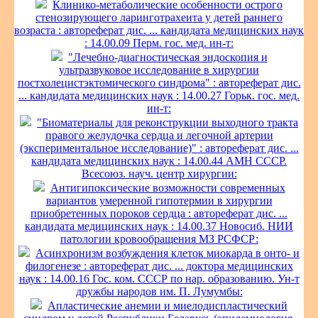
Клинико-метаболические особенности острого
стенозирующего ларинготрахеита у детей раннего
возраста : автореферат дис. ... кандидата медицинских наук
: 14.00.09 Перм. гос. мед. ин-т:
"Лечебно-диагностическая эндоскопия и
ультразвуковое исследование в хирургии
постхолецистэктомического синдрома" : автореферат дис.
... кандидата медицинских наук : 14.00.27 Горьк. гос. мед.
ин-т:
"Биоматериалы для реконструкции выходного тракта
правого желудочка сердца и легочной артерии
(экспериментальное исследование)" : автореферат дис. ...
кандидата медицинских наук : 14.00.44 АМН СССР.
Всесоюз. науч. центр хирургии:
Антигипоксические возможности современных
вариантов умеренной гипотермии в хирургии
приобретенных пороков сердца : автореферат дис. ...
кандидата медицинских наук : 14.00.37 Новосиб. НИИ
патологии кровообращения МЗ РСФСР:
Асинхронизм возбуждения клеток миокарда в онто- и
филогенезе : автореферат дис. ... доктора медицинских
наук : 14.00.16 Гос. ком. СССР по нар. образованию. Ун-т
дружбы народов им. П. Лумумбы:
Апластические анемии и миелодиспластический