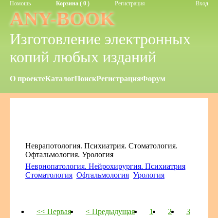
Помощь
Корзина ( 0 )
Регистрация
Вход
ANY-BOOK
Изготовление электронных
копий любых изданий
О проекте
Каталог
Поиск
Регистрация
Форум
Неврапотология. Психиатрия. Стоматология.
Офтальмология. Урология
Неврнопатология. Нейрохирургия. Психиатрия
Стоматология
Офтальмология
Урология
<< Первая
< Предыдущая
1
2
3