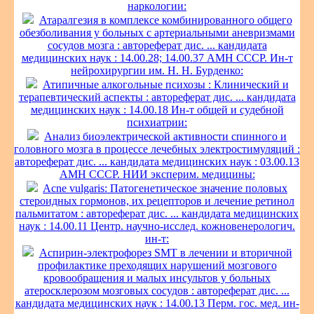
наркологии:
Атаралгезия в комплексе комбинированного общего
обезболивания у больных с артериальными аневризмами
сосудов мозга : автореферат дис. ... кандидата
медицинских наук : 14.00.28; 14.00.37 АМН СССР. Ин-т
нейрохирургии им. Н. Н. Бурденко:
Атипичные алкогольные психозы : Клинический и
терапевтический аспекты : автореферат дис. ... кандидата
медицинских наук : 14.00.18 Ин-т общей и судебной
психиатрии:
Анализ биоэлектрической активности спинного и
головного мозга в процессе лечебных электростимуляций :
автореферат дис. ... кандидата медицинских наук : 03.00.13
АМН СССР. НИИ эксперим. медицины:
Acne vulgaris: Патогенетическое значение половых
стероидных гормонов, их рецепторов и лечение ретинол
пальмитатом : автореферат дис. ... кандидата медицинских
наук : 14.00.11 Центр. научно-исслед. кожновенерологич.
ин-т:
Аспирин-электрофорез SMT в лечении и вторичной
профилактике преходящих нарушений мозгового
кровообращения и малых инсультов у больных
атеросклерозом мозговых сосудов : автореферат дис. ...
кандидата медицинских наук : 14.00.13 Перм. гос. мед. ин-