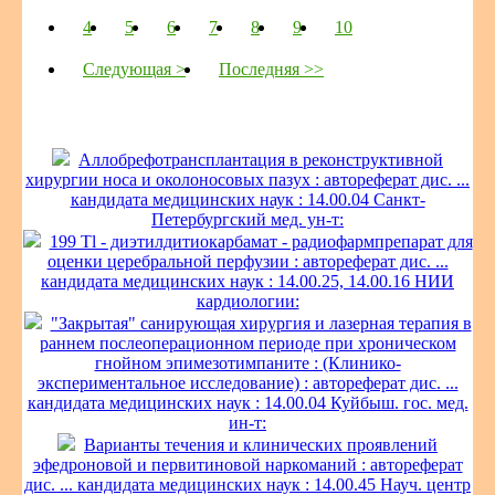
4
5
6
7
8
9
10
Следующая >
Последняя >>
Аллобрефотрансплантация в реконструктивной
хирургии носа и околоносовых пазух : автореферат дис. ...
кандидата медицинских наук : 14.00.04 Санкт-
Петербургский мед. ун-т:
199 Tl - диэтилдитиокарбамат - радиофармпрепарат для
оценки церебральной перфузии : автореферат дис. ...
кандидата медицинских наук : 14.00.25, 14.00.16 НИИ
кардиологии:
"Закрытая" санирующая хирургия и лазерная терапия в
раннем послеоперационном периоде при хроническом
гнойном эпимезотимпаните : (Клинико-
экспериментальное исследование) : автореферат дис. ...
кандидата медицинских наук : 14.00.04 Куйбыш. гос. мед.
ин-т:
Варианты течения и клинических проявлений
эфедроновой и первитиновой наркоманий : автореферат
дис. ... кандидата медицинских наук : 14.00.45 Науч. центр