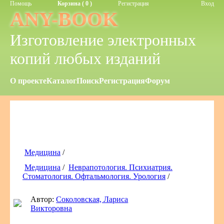
Помощь
Корзина ( 0 )
Регистрация
Вход
ANY-BOOK
Изготовление электронных
копий любых изданий
О проекте
Каталог
Поиск
Регистрация
Форум
Медицина
/
Медицина
/
Неврапотология. Психиатрия.
Стоматология. Офтальмология. Урология
/
Автор:
Соколовская, Лариса
Викторовна