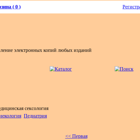
зина ( 0 )
Регистр
вление электронных копий любых изданий
дицинская сексология
некология
Педиатрия
<< Первая