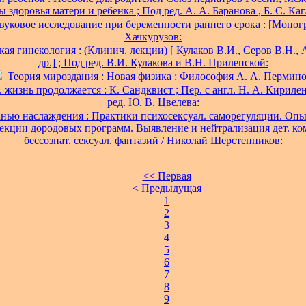
 здоровья матери и ребенка ; Под ред. А. А. Баранова , Б. С. Каг
вуковое исследование при беременности раннего срока : [Моногр
Хачкурузов:
ая гинекология : (Клинич. лекции) [ Кулаков В.И., Серов В.Н., 
др.] ; Под ред. В.И. Кулакова и В.Н. Прилепской:
Теория мироздания : Новая физика : Философия А. А. Пермино
. жизнь продолжается : К. Сандквист ; Пер. с англ. Н. А. Кириле
ред. Ю. В. Цвелева:
анью наслаждения : Практики психосексуал. саморегуляции. Опы
екции дородовых программ. Выявление и нейтрализация дет. ко
бессознат. сексуал. фантазий / Николай Шерстенников:
<< Первая
< Предыдущая
1
2
3
4
5
6
7
8
9