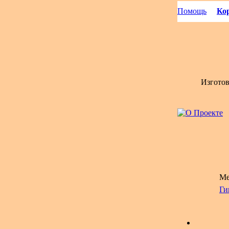
Помощь
Кор
Изгото
Ме
Ги