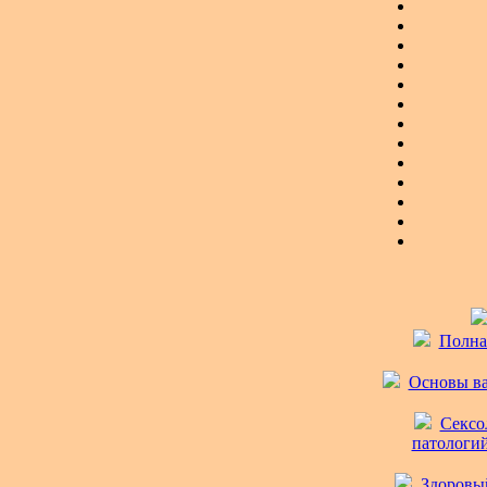
Полная
Основы ва
Сексо
патологий
Здоровый