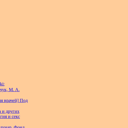
ki:
чук, М. А.
я врачей] Под
 и других
гия и секс
ждунар. Фонд