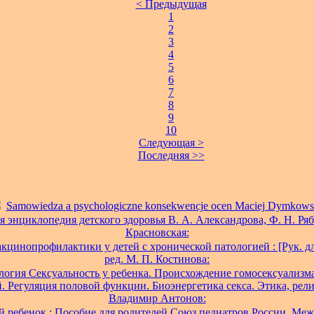
< Предыдущая
1
2
3
4
5
6
7
8
9
10
Следующая >
Последняя >>
Samowiedza a psychologiczne konsekwencje ocen Maciej Dymkows
 энциклопедия детского здоровья В. А. Александрова, Ф. Н. Ряб
Красновская:
кцинопрофилактики у детей с хронической патологией : [Рук. дл
ред. М. П. Костинова:
логия Сексуальность у ребенка. Происхождение гомосексуализма
. Регуляция половой функции. Биоэнергетика секса. Этика, рели
Владимир Антонов:
 ребенок : Пособие для родителей Союз педиатров России, Ме