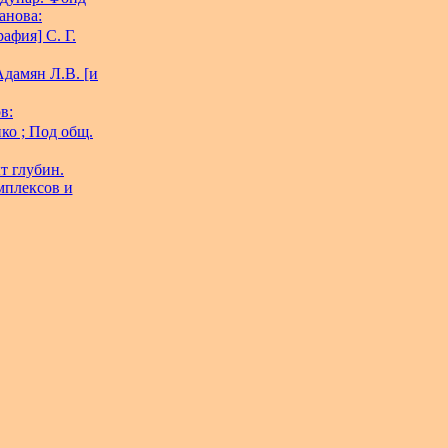
анова:
афия] С. Г.
Адамян Л.В. [и
в:
нко ; Под общ.
т глубин.
мплексов и