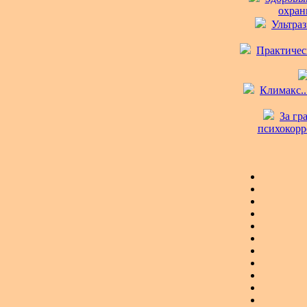
охраны
Ультраз
Практическ
Климакс..
За гр
психокорр