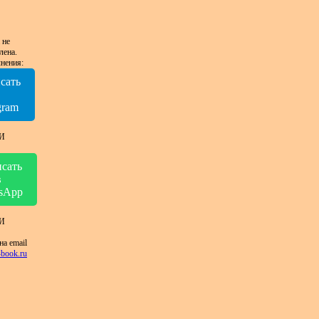
 не
лена.
нения:
сать
в
gram
И
сать
в
sApp
И
на email
book.ru