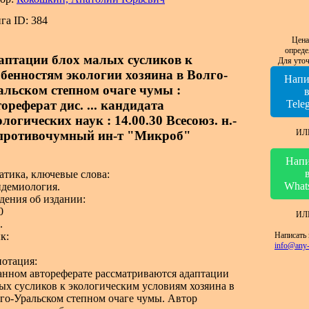
га ID: 384
Цена
опреде
аптации блох малых сусликов к
Для уточ
обенностям экологии хозяина в Волго-
Напи
альском степном очаге чумы :
ореферат дис. ... кандидата
Tele
логических наук : 14.00.30 Всесоюз. н.-
ИЛ
 противочумный ин-т "Микроб"
Напи
атика, ключевые слова:
What
демиология.
дения об издании:
0
ИЛ
.
Написать 
к:
info@any-
отация:
анном автореферате рассматриваются адаптации
ых сусликов к экологическим условиям хозяина в
го-Уральском степном очаге чумы. Автор