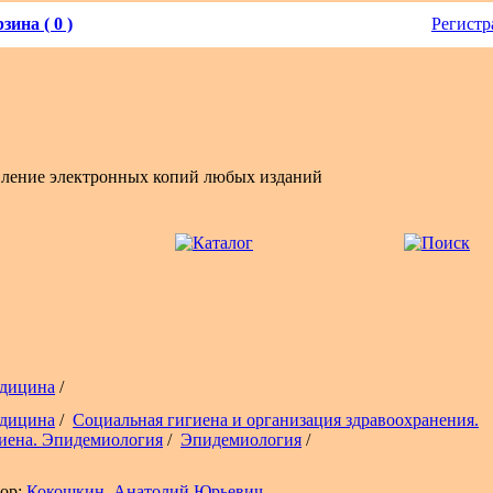
зина ( 0 )
Регистр
вление электронных копий любых изданий
дицина
/
дицина
/
Социальная гигиена и организация здравоохранения.
иена. Эпидемиология
/
Эпидемиология
/
ор:
Кокошкин, Анатолий Юрьевич