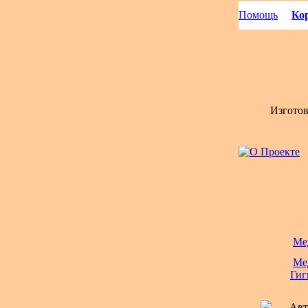
Помощь
Кор
Изгото
Ме
Ме
Гиг
Авт