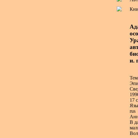
Кни
Ад
ос
Ур
авт
био
и.
Тем
Эпи
Све
199
17 с
Язы
rus
Анн
В д
мал
Вол