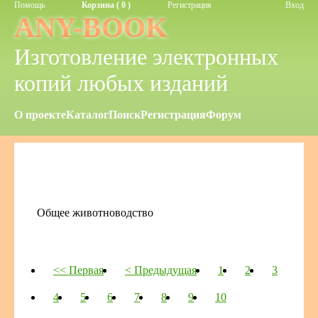
Помощь
Корзина ( 0 )
Регистрация
Вход
ANY-BOOK
Изготовление электронных
копий любых изданий
О проекте
Каталог
Поиск
Регистрация
Форум
Общее животноводство
<< Первая
< Предыдущая
1
2
3
4
5
6
7
8
9
10