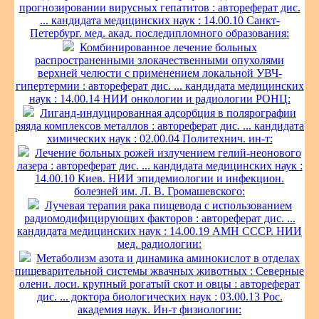
прогнозировании вирусных гепатитов : автореферат дис.
... кандидата медицинских наук : 14.00.10 Санкт-
Петербург. мед. акад. последипломного образования:
Комбинированное лечение больных
распространенными злокачественными опухолями
верхней челюсти с применением локальной УВЧ-
гипертермии : автореферат дис. ... кандидата медицинских
наук : 14.00.14 НИИ онкологии и радиологии РОНЦ:
Лиганд-индуцированная адсорбция в полярографии
ряяда комплексов металлов : автореферат дис. ... кандидата
химических наук : 02.00.04 Политехнич. ин-т:
Лечение больных рожей излучением гелий-неонового
лазера : автореферат дис. ... кандидата медицинских наук :
14.00.10 Киев. НИИ эпидемиологии и инфекцион.
болезней им. Л. В. Громашевского:
Лучевая терапия рака пищевода с использованием
радиомодифицирующих факторов : автореферат дис. ...
кандидата медицинских наук : 14.00.19 АМН СССР. НИИ
мед. радиологии:
Метаболизм азота и динамика аминокислот в отделах
пищеварительной системы жвачных животных : Северные
олени. лоси. крупный рогатый скот и овцы : автореферат
дис. ... доктора биологических наук : 03.00.13 Рос.
академия наук. Ин-т физиологии: