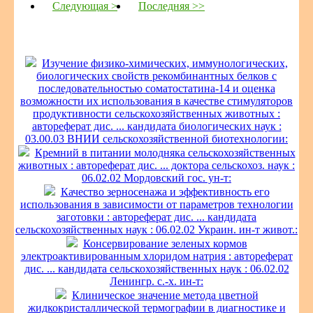
Следующая >
Последняя >>
Изучение физико-химических, иммунологических,
биологических свойств рекомбинантных белков с
последовательностью соматостатина-14 и оценка
возможности их использования в качестве стимуляторов
продуктивности сельскохозяйственных животных :
автореферат дис. ... кандидата биологических наук :
03.00.03 ВНИИ сельскохозяйственной биотехнологии:
Кремний в питании молодняка сельскохозяйственных
животных : автореферат дис. ... доктора сельскохоз. наук :
06.02.02 Мордовский гос. ун-т:
Качество зерносенажа и эффективность его
использования в зависимости от параметров технологии
заготовки : автореферат дис. ... кандидата
сельскохозяйственных наук : 06.02.02 Украин. ин-т живот.:
Консервирование зеленых кормов
электроактивированным хлоридом натрия : автореферат
дис. ... кандидата сельскохозяйственных наук : 06.02.02
Ленингр. с.-х. ин-т:
Клиническое значение метода цветной
жидкокристаллической термографии в диагностике и