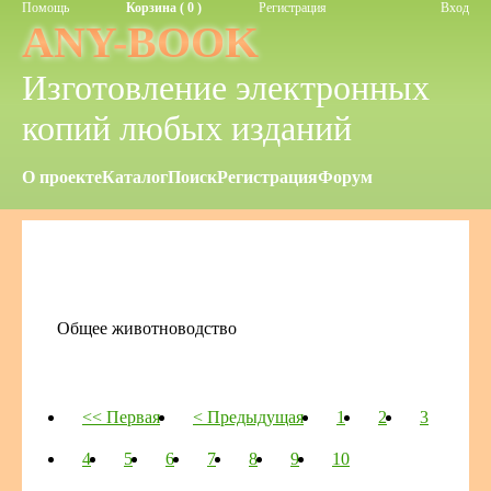
Помощь
Корзина ( 0 )
Регистрация
Вход
ANY-BOOK
Изготовление электронных
копий любых изданий
О проекте
Каталог
Поиск
Регистрация
Форум
Общее животноводство
<< Первая
< Предыдущая
1
2
3
4
5
6
7
8
9
10