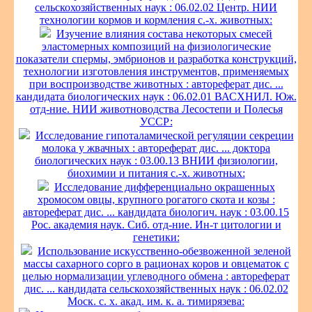
сельскохозяйственных наук : 06.02.02 Центр. НИИ
технологии кормов и кормления с.-х. животных:
Изучение влияния состава некоторых смесей
эластомерных композиций на физиологические
показатели спермы, эмбрионов и разработка конструкций,
технологии изготовления инструментов, применяемых
при воспроизводстве животных : автореферат дис. ...
кандидата биологических наук : 06.02.01 ВАСХНИЛ. Юж.
отд-ние. НИИ животноводства Лесостепи и Полесья
УССР:
Исследование гипоталамической регуляции секреции
молока у жвачных : автореферат дис. ... доктора
биологических наук : 03.00.13 ВНИИ физиологии,
биохимии и питания с.-х. животных:
Исследование дифференциально окрашенных
хромосом овцы, крупного рогатого скота и козы :
автореферат дис. ... кандидата биологич. наук : 03.00.15
Рос. академия наук. Сиб. отд-ние. Ин-т цитологии и
генетики:
Использование искусственно-обезвоженной зеленой
массы сахарного сорго в рационах коров и овцематок с
целью нормализации углеводного обмена : автореферат
дис. ... кандидата сельскохозяйственных наук : 06.02.02
Моск. с. х. акад. им. к. а. тимирязева: