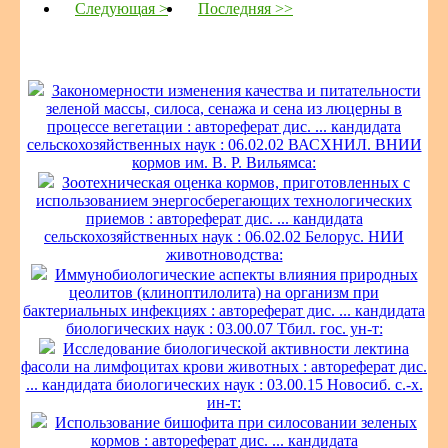
Следующая >
Последняя >>
Закономерности изменения качества и питательности
зеленой массы, силоса, сенажа и сена из люцерны в
процессе вегетации : автореферат дис. ... кандидата
сельскохозяйственных наук : 06.02.02 ВАСХНИЛ. ВНИИ
кормов им. В. Р. Вильямса:
Зоотехническая оценка кормов, приготовленных с
использованием энергосберегающих технологических
приемов : автореферат дис. ... кандидата
сельскохозяйственных наук : 06.02.02 Белорус. НИИ
животноводства:
Иммунобиологические аспекты влияния природных
цеолитов (клиноптилолита) на организм при
бактериальных инфекциях : автореферат дис. ... кандидата
биологических наук : 03.00.07 Тбил. гос. ун-т:
Исследование биологической активности лектина
фасоли на лимфоцитах крови животных : автореферат дис.
... кандидата биологических наук : 03.00.15 Новосиб. с.-х.
ин-т:
Использование бишофита при силосовании зеленых
кормов : автореферат дис. ... кандидата