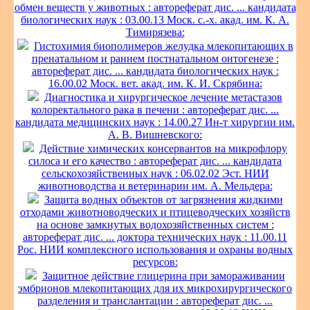
обмен веществ у животных : автореферат дис. ... кандидата
биологических наук : 03.00.13 Моск. с.-х. акад. им. К. А.
Тимирязева:
Гистохимия биополимеров желудка млекопитающих в
пренатальном и раннем постнатальном онтогенезе :
автореферат дис. ... кандидата биологических наук :
16.00.02 Моск. вет. акад. им. К. И. Скрябина:
Диагностика и хирургическое лечение метастазов
колоректального рака в печени : автореферат дис. ...
кандидата медицинских наук : 14.00.27 Ин-т хирургии им.
А. В. Вишневского:
Действие химических консервантов на микрофлору
силоса и его качество : автореферат дис. ... кандидата
сельскохозяйственных наук : 06.02.02 Эст. НИИ
животноводства и ветеринарии им. А. Мельдера:
Защита водных объектов от загрязнения жидкими
отходами животноводческих и птицеводческих хозяйств
на основе замкнутых водохозяйственных систем :
автореферат дис. ... доктора технических наук : 11.00.11
Рос. НИИ комплексного использования и охраны водных
ресурсов:
Защитное действие глицерина при замораживании
эмбрионов млекопитающих для их микрохирургического
разделения и транслантации : автореферат дис. ...