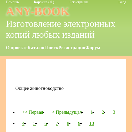
Помощь
Корзина ( 0 )
Регистрация
Вход
ANY-BOOK
Изготовление электронных
копий любых изданий
О проекте
Каталог
Поиск
Регистрация
Форум
Общее животноводство
<< Первая
< Предыдущая
1
2
3
4
5
6
7
8
9
10