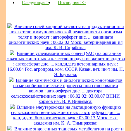
Следующая >
Последняя >>
Влияние солей хлорной кислоты на продуктивность и
показатели иммунологической реактивности организма
телят и поросят : автореферат дис. ... кандидата
биологических наук : 06.02.02 Моск. ветеринарная ак-ия
им. К. И. Скрябина:
Влияние углеаммонийных солей (УАС) на организм
жвачных животных и качество продуктов животноводства
: автореферат дис. ... кандидата ветеринарных наук :
16.00.04 Гос. агропром. ком. СССР. Казан. вет. ин-т им. Н.
Э. Баумана:
Влияние химических и биологических консервантов
на микробиологические процессы при силосовании
кормов : автореферат дис. ... доктора
сельскохозяйственных наук : 06.02.02; 03.00.07 ВНИИ
кормов им. В. Р. Вильямса:
Влияние элеутерококка на лактационную функцию
сельскохозяйственных животных : автореферат дис. ...
кандидата биологических наук : 03.00.13 Моск. с.-х.
академия им. К. А. Тимирязева:
Влияние эндогенных тканевых метаболитов на рост и