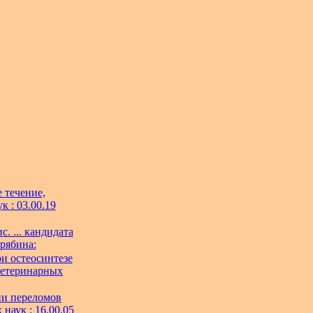
 течение,
к : 03.00.19
. ... кандидата
крябина:
и остеосинтезе
 ветеринарных
ии переломов
 наук : 16.00.05