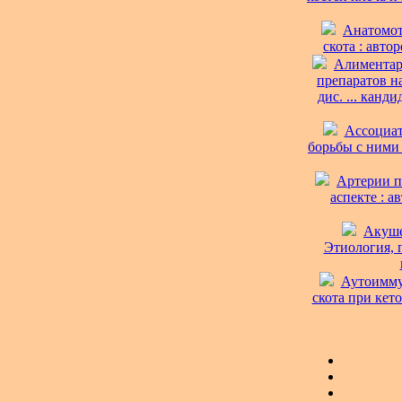
Анатомот
скота : авто
Алиментар
препаратов н
дис. ... канд
Ассоциат
борьбы с ними 
Артерии п
аспекте : а
Акуше
Этиология, п
Аутоимму
скота при кето