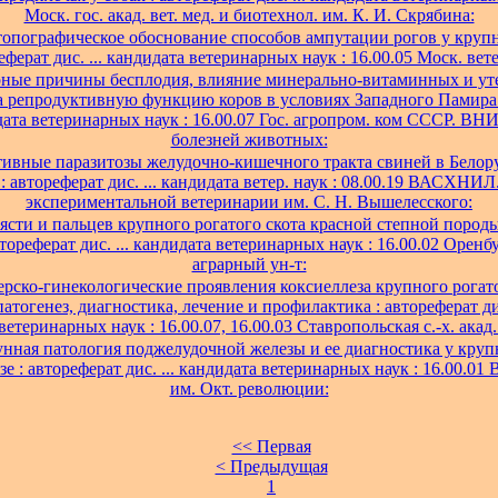
Моск. гос. акад. вет. мед. и биотехнол. им. К. И. Скрябина:
опографическое обоснование способов ампутации рогов у крупн
реферат дис. ... кандидата ветеринарных наук : 16.00.05 Моск. вете
ные причины бесплодия, влияние минерально-витаминных и ут
а репродуктивную функцию коров в условиях Западного Памира 
идата ветеринарных наук : 16.00.07 Гос. агропром. ком СССР. В
болезней животных:
ивные паразитозы желудочно-кишечного тракта свиней в Белор
: автореферат дис. ... кандидата ветер. наук : 08.00.19 ВАСХНИ
экспериментальной ветеринарии им. С. Н. Вышелесского:
ясти и пальцев крупного рогатого скота красной степной пород
втореферат дис. ... кандидата ветеринарных наук : 16.00.02 Оренб
аграрный ун-т:
рско-гинекологические проявления коксиеллеза крупного рогато
атогенез, диагностика, лечение и профилактика : автореферат дис
ветеринарных наук : 16.00.07, 16.00.03 Ставропольская с.-х. акад.
нная патология поджелудочной железы и ее диагностика у круп
зе : автореферат дис. ... кандидата ветеринарных наук : 16.00.01 В
им. Окт. революции:
<< Первая
< Предыдущая
1