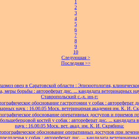
1
2
3
4
5
6
7
8
9
10
Следующая >
Последняя >>
азмоз овец в Саратовской области : Эпизоотология, клиническое
, меры борьбы : автореферат дис. ... кандидата ветеринарных нау
Ставропольский с.-х. ин-т:
графическое обоснование гастротомии у собак : автореферат дис
арных наук : 16.00.05 Моск. ветеринарная академия им. К. И. С
ографическое обоснование оперативных доступов и приемов пр
большеберцовой костей у собак : автореферат дис. ... кандидата
наук : 16.00.05 Моск. вет. акад. им. К. И. Скрябина:
опографическое обоснование оперативных доступов при лечен
предплечья у собак : автореферат дис. ... кандидата ветеринарных