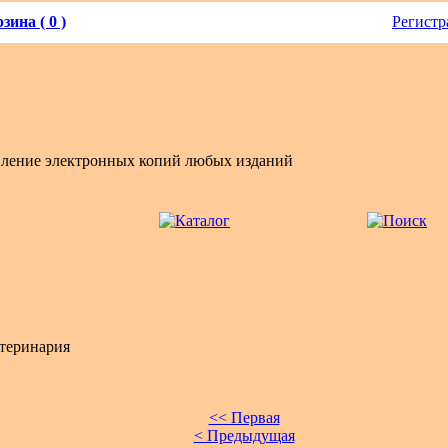
зина ( 0 )
Регистр
вление электронных копий любых изданий
теринария
<< Первая
< Предыдущая