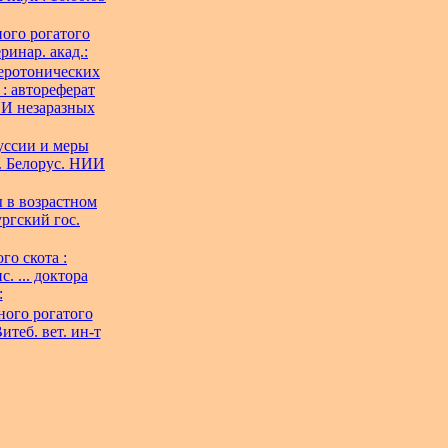
ого рогатого
ринар. акад.:
еротонических
: автореферат
НИИ незаразных
уссии и меры
Л. Белорус. НИИ
ы в возрастном
ургский гос.
го скота :
. ... доктора
:
ного рогатого
итеб. вет. ин-т