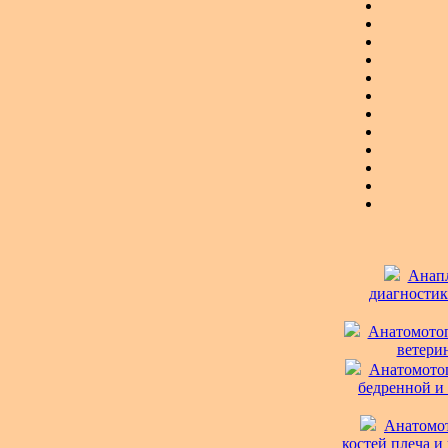
Анапл
диагностика
Анатомотопо
ветерин
Анатомотоп
бедренной и 
Анатомот
костей плеча и 