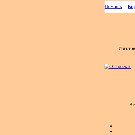
Помощь
Кор
Изгото
Ве