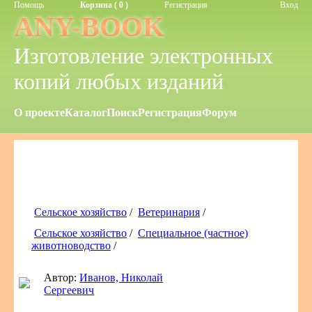
Помощь
Корзина ( 0 )
Регистрация
Вход
ANY-BOOK
Изготовление электронных
копий любых изданий
О проекте
Каталог
Поиск
Регистрация
Форум
Сельское хозяйство
/
Ветеринария
/
Сельское хозяйство
/
Специальное (частное)
животноводство
/
Автор:
Иванов, Николай
Сергеевич