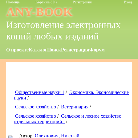
Помощь
Корзина ( 0 )
Регистрация
Вход
ANY-BOOK
Изготовление электронных
копий любых изданий
О проекте
Каталог
Поиск
Регистрация
Форум
Общественные науки 1
/
Экономика. Экономические
науки
/
Сельское хозяйство
/
Ветеринария
/
Сельское хозяйство
/
Сельское и лесное хозяйство
отдельных территорий.
/
Автор:
Олехнович, Николай