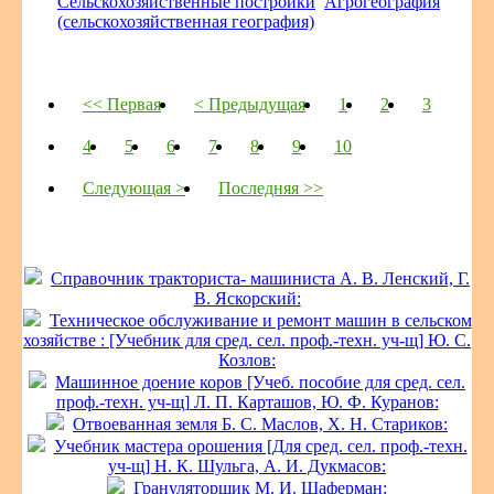
Сельскохозяйственные постройки
Агрогеография
(сельскохозяйственная география)
<< Первая
< Предыдущая
1
2
3
4
5
6
7
8
9
10
Следующая >
Последняя >>
Справочник тракториста- машиниста А. В. Ленский, Г.
В. Яскорский:
Техническое обслуживание и ремонт машин в сельском
хозяйстве : [Учебник для сред. сел. проф.-техн. уч-щ] Ю. С.
Козлов:
Машинное доение коров [Учеб. пособие для сред. сел.
проф.-техн. уч-щ] Л. П. Карташов, Ю. Ф. Куранов:
Отвоеванная земля Б. С. Маслов, Х. Н. Стариков:
Учебник мастера орошения [Для сред. сел. проф.-техн.
уч-щ] Н. К. Шульга, А. И. Дукмасов:
Грануляторщик М. И. Шаферман: