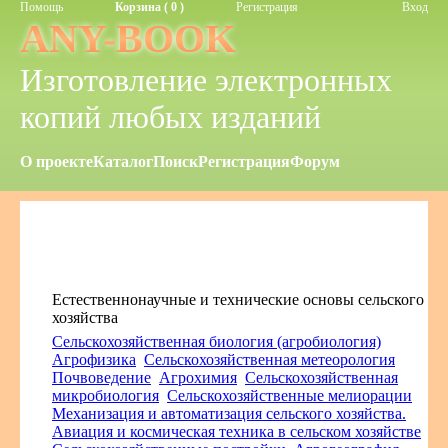
Помощь
Корзина ( 0 )
Регистрация
Вход
ANY-BOOK
Изготовление электронных
копий любых изданий
О проекте
Каталог
Поиск
Регистрация
Форум
Естественнонаучные и технические основы сельского
хозяйства
Сельскохозяйственная биология (агробиология)
Агрофизика
Сельскохозяйственная метеорология
Почвоведение
Агрохимия
Сельскохозяйственная
микробиология
Сельскохозяйственные мелиорации
Механизация и автоматизация сельского хозяйства.
Авиация и космическая техника в сельском хозяйстве