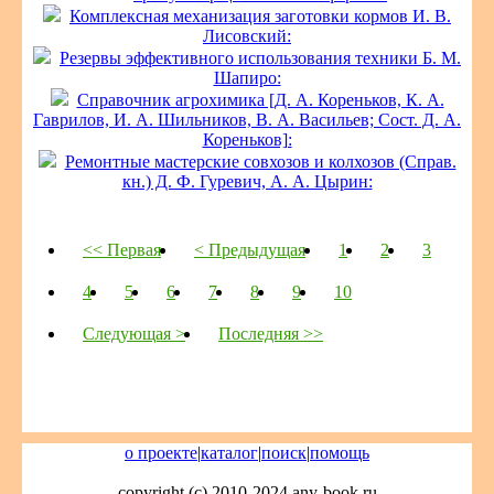
Комплексная механизация заготовки кормов И. В.
Лисовский:
Резервы эффективного использования техники Б. М.
Шапиро:
Справочник агрохимика [Д. А. Кореньков, К. А.
Гаврилов, И. А. Шильников, В. А. Васильев; Сост. Д. А.
Кореньков]:
Ремонтные мастерские совхозов и колхозов (Справ.
кн.) Д. Ф. Гуревич, А. А. Цырин:
<< Первая
< Предыдущая
1
2
3
4
5
6
7
8
9
10
Следующая >
Последняя >>
о проекте
|
каталог
|
поиск
|
помощь
copyright (c) 2010-2024 any-book.ru