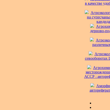
в качестве удо
Агроэколог
на супесчаны
кандида
Агрохим
дерново-под
Агроэко
различных 
Агроэкол
севооборотах Ц
Агрохими
месторождени
АССР : автореф
Аморфны
автореферат