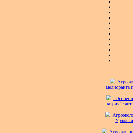
Агроэко
мелиоранта п
"Особенн
натрия" : авт
Агроэкол
Урала : 
Агроэколог