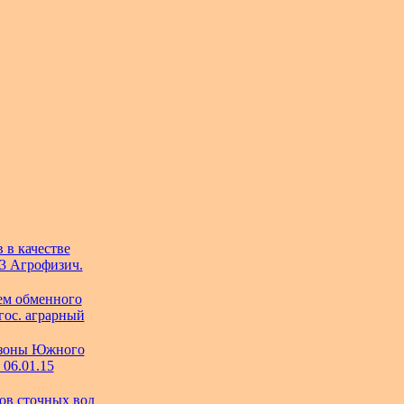
 в качестве
03 Агрофизич.
ем обменного
 гос. аграрный
 зоны Южного
 06.01.15
ов сточных вод