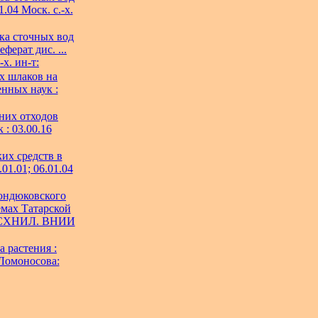
.04 Моск. с.-х.
ка сточных вод
ерат дис. ...
х. ин-т:
х шлаков на
енных наук :
них отходов
 : 03.00.16
их средств в
01.01; 06.01.04
юндюковского
мах Татарской
4 ВАСХНИЛ. ВНИИ
 растения :
 Ломоносова: