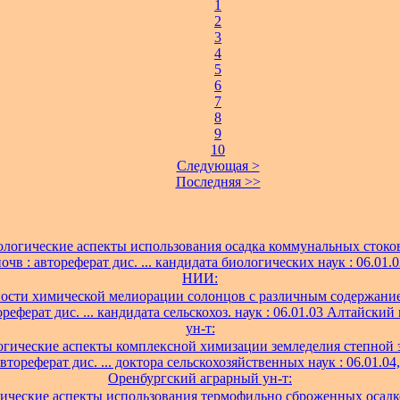
1
2
3
4
5
6
7
8
9
10
Следующая >
Последняя >>
логические аспекты использования осадка коммунальных стоков
очв : автореферат дис. ... кандидата биологических наук : 06.01.
НИИ:
ости химической мелиорации солонцов с различным содержани
ореферат дис. ... кандидата сельскохоз. наук : 06.01.03 Алтайский
ун-т:
огические аспекты комплексной химизации земледелия степной
автореферат дис. ... доктора сельскохозяйственных наук : 06.01.04,
Оренбургский аграрный ун-т:
ические аспекты использования термофильно сброженных осадк