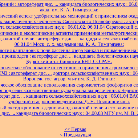
брений : автореферат дис. ... кандидата биологических наук : 06.01
акад. им. К. А. Тимирязева:
ический аспект удобрительных мелиораций с применением осад
х выщелоченных черноземах Саратовского Правобережья : автореф
та сельскохозяйственных наук : 06.01.02, 06.01.04 Саратовский с.-
ические и экологические аспекты применения металлургически
золистой почве : автореферат дис. ... кандидата сельскохозяйств
06.01.04 Моск. с.-х. академия им. К. А. Тимирязева:
логия каштановых почв бассейна озера Байкал и применение на 
производств : автореферат дис. ... кандидата биологических наук
Бурятский ин-т биологии БНЦ СО РАН:
огическое обоснование интенсивного применения агрохимическ
ЧЗ : автореферат дис. ... доктора сельскохозяйственных наук : 06.
Воронеж. гос. аграр. ун-т им. К. Д. Глинки:
ческое обоснование использования сыромолотых фосфоритов с
я под сельскохозяйственные культуры на выщелоченных Чернозе
ерат дис. ... кандидата сельскохозяйственных наук : 06.01.0
удобрений и агропочвоведения им. Д. Н. Прянишникова:
й оксид кремния в дерново-подзолистой почве и его влияние на
 дис. ... кандидата биологических наук : 04.00.03 МГУ им. М. В.
<< Первая
< Предыдущая