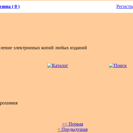
зина ( 0 )
Регистр
вление электронных копий любых изданий
рохимия
<< Первая
< Предыдущая