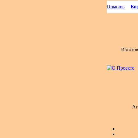
Помощь
Кор
Изгото
Аг