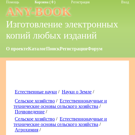
Помощь
Корзина ( 0 )
Регистрация
Вход
ANY-BOOK
Изготовление электронных
копий любых изданий
О проекте
Каталог
Поиск
Регистрация
Форум
Естественные науки
/
Науки о Земле
/
Сельское хозяйство
/
Естественнонаучные и
технические основы сельского хозяйства
/
Почвоведение
/
Сельское хозяйство
/
Естественнонаучные и
технические основы сельского хозяйства
/
Агрохимия
/