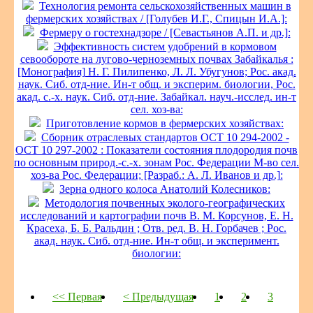
Технология ремонта сельскохозяйственных машин в
фермерских хозяйствах / [Голубев И.Г., Спицын И.А.]:
Фермеру о гостехнадзоре / [Севастьянов А.П. и др.]:
Эффективность систем удобрений в кормовом
севообороте на лугово-черноземных почвах Забайкалья :
[Монография] Н. Г. Пилипенко, Л. Л. Убугунов; Рос. акад.
наук. Сиб. отд-ние. Ин-т общ. и эксперим. биологии, Рос.
акад. с.-х. наук. Сиб. отд-ние. Забайкал. науч.-исслед. ин-т
сел. хоз-ва:
Приготовление кормов в фермерских хозяйствах:
Сборник отраслевых стандартов ОСТ 10 294-2002 -
ОСТ 10 297-2002 : Показатели состояния плодородия почв
по основным природ.-с.-х. зонам Рос. Федерации М-во сел.
хоз-ва Рос. Федерации; [Разраб.: А. Л. Иванов и др.]:
Зерна одного колоса Анатолий Колесников:
Методология почвенных эколого-географических
исследований и картографии почв В. М. Корсунов, Е. Н.
Красеха, Б. Б. Ральдин ; Отв. ред. В. Н. Горбачев ; Рос.
акад. наук. Сиб. отд-ние. Ин-т общ. и эксперимент.
биологии:
<< Первая
< Предыдущая
1
2
3