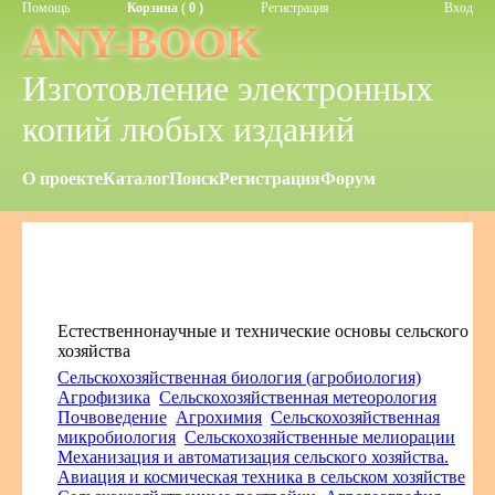
Помощь
Корзина ( 0 )
Регистрация
Вход
ANY-BOOK
Изготовление электронных
копий любых изданий
О проекте
Каталог
Поиск
Регистрация
Форум
Естественнонаучные и технические основы сельского
хозяйства
Сельскохозяйственная биология (агробиология)
Агрофизика
Сельскохозяйственная метеорология
Почвоведение
Агрохимия
Сельскохозяйственная
микробиология
Сельскохозяйственные мелиорации
Механизация и автоматизация сельского хозяйства.
Авиация и космическая техника в сельском хозяйстве