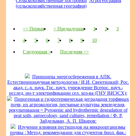
Сельскохозяйственные постройки
Агрогеография
(сельскохозяйственная география)
<< Первая
< Предыдущая
1
2
3
4
5
6
7
8
9
10
Следующая >
Последняя >>
Принципы энергосбережения в АПК.
Естественнонаучная методология / И.И. Свентицкий; Рос.
акад. с.-х. наук. Гос. науч. учреждение Всерос. науч.-
исслед. ин-т электрификации сел. хоз-ва (ГНУ ВИЭСХ):
Пирогенная и гидротермическая деградация торфяных
почв, их агроэкология, песчаные культуры земледелия,
рекультивация = Pyrogenic and hydrothermic degradation of
peat soils, agroecology, sand cultures, remediation / Ф. Р.
Зайдельман, А. П. Шваров:
Изучение влияния пестицидов на микроорганизмы
почвы : Метод. рекомендации для студентов биол. фак.: