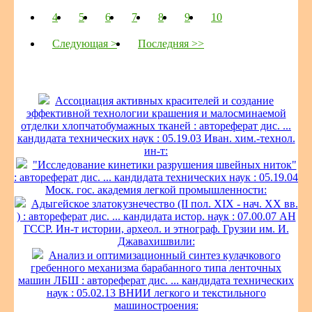
4
5
6
7
8
9
10
Следующая >
Последняя >>
Ассоциация активных красителей и создание
эффективной технологии крашения и малосминаемой
отделки хлопчатобумажных тканей : автореферат дис. ...
кандидата технических наук : 05.19.03 Иван. хим.-технол.
ин-т:
"Исследование кинетики разрушения швейных ниток"
: автореферат дис. ... кандидата технических наук : 05.19.04
Моск. гос. академия легкой промышленности:
Адыгейское златокузнечество (II пол. XIX - нач. XX вв.
) : автореферат дис. ... кандидата истор. наук : 07.00.07 АН
ГССР. Ин-т истории, археол. и этнограф. Грузии им. И.
Джавахишвили:
Анализ и оптимизационный синтез кулачкового
гребенного механизма барабанного типа ленточных
машин ЛБШ : автореферат дис. ... кандидата технических
наук : 05.02.13 ВНИИ легкого и текстильного
машиностроения: