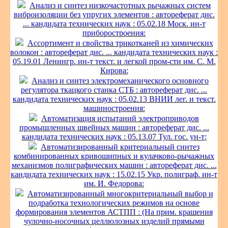
Анализ и синтез низкочастотных рычажных систем
виброизоляции без упругих элементов : автореферат дис.
... кандидата технических наук : 05.02.18 Моск. ин-т
приборостроения:
Ассортимент и свойства трикотканей из химических
волокон : автореферат дис. ... кандидата технических наук :
05.19.01 Ленингр. ин-т текст. и легкой пром-сти им. С. М.
Кирова:
Анализ и синтез электромеханического основного
регулятора ткацкого станка СТБ : автореферат дис. ...
кандидата технических наук : 05.02.13 ВНИИ лег. и текст.
машиностроения:
Автоматизация испытаний электроприводов
промышленных швейных машин : автореферат дис. ...
кандидата технических наук : 05.13.07 Тул. гос. ун-т:
Автоматизированный критериальный синтез
комбинированных кривошипных и кулачково-рычажных
механизмов полиграфических машин : автореферат дис. ...
кандидата технических наук : 15.02.15 Укр. полиграф. ин-т
им. И. Федорова:
Автоматизированный многокритериальный выбор и
подработка технологических режимов на основе
формирования элементов АСТПП : (На прим. крашения
чулочно-носочных целлюлозных изделий прямыми