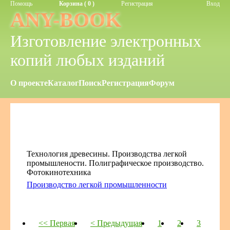
Помощь
Корзина ( 0 )
Регистрация
Вход
ANY-BOOK
Изготовление электронных
копий любых изданий
О проекте
Каталог
Поиск
Регистрация
Форум
Технология древесины. Производства легкой
промышлености. Полиграфическое производство.
Фотокинотехника
Производство легкой промышленности
<< Первая
< Предыдущая
1
2
3