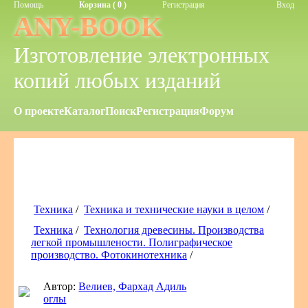
Помощь
Корзина ( 0 )
Регистрация
Вход
ANY-BOOK
Изготовление электронных
копий любых изданий
О проекте
Каталог
Поиск
Регистрация
Форум
Техника
/
Техника и технические науки в целом
/
Техника
/
Технология древесины. Производства
легкой промышлености. Полиграфическое
производство. Фотокинотехника
/
Автор:
Велиев, Фархад Адиль
оглы