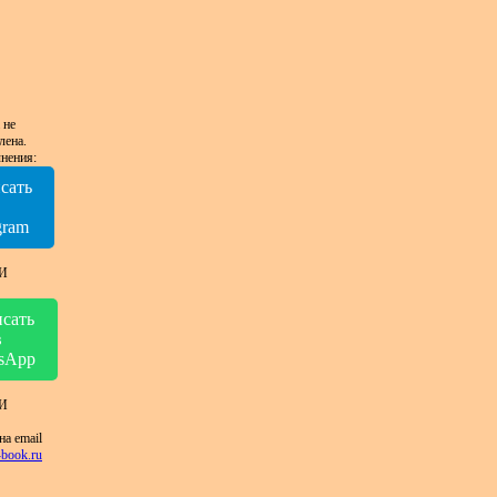
 не
лена.
нения:
сать
в
gram
И
сать
в
sApp
И
на email
book.ru