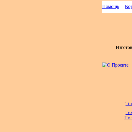
Помощь
Кор
Изгото
Те
Те
Пол