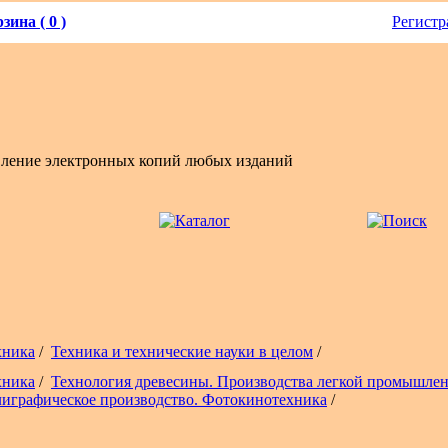
зина ( 0 )
Регистр
вление электронных копий любых изданий
хника
/
Техника и технические науки в целом
/
хника
/
Технология древесины. Производства легкой промышлен
играфическое производство. Фотокинотехника
/