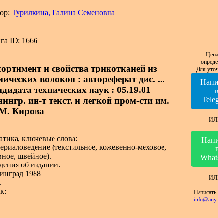
ор:
Турилкина, Галина Семеновна
га ID: 1666
Цена
опреде
сортимент и свойства трикотканей из
Для уточ
ических волокон : автореферат дис. ...
Напи
ндидата технических наук : 05.19.01
ингр. ин-т текст. и легкой пром-сти им.
Tele
 М. Кирова
ИЛ
атика, ключевые слова:
Напи
ериаловедение (текстильное, кожевенно-меховое,
вное, швейное).
What
дения об издании:
инград 1988
ИЛ
.
к:
Написать 
info@any-