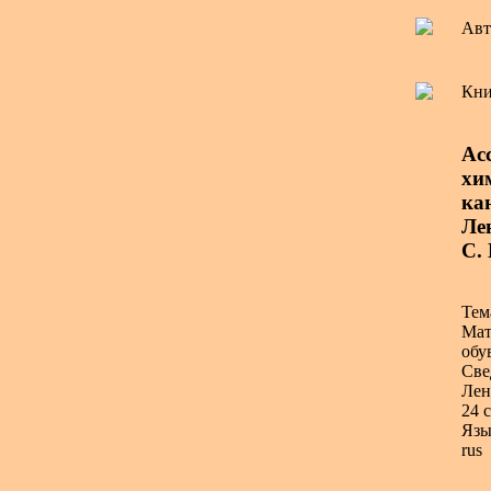
Авт
Кни
Ас
хим
ка
Лен
С.
Тем
Мат
обу
Све
Лен
24 с
Язы
rus