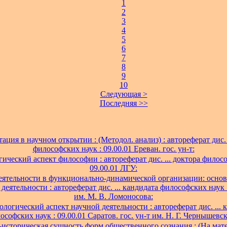
1
2
3
4
5
6
7
8
9
10
Следующая >
Последняя >>
ация в научном открытии : (Методол. анализ) : автореферат дис. 
философских наук : 09.00.01 Ереван. гос. ун-т:
ический аспект философии : автореферат дис. ... доктора филосо
09.00.01 ЛГУ:
еятельности в функционально-динамической организации: осно
деятельности : автореферат дис. ... кандидата философских наук 
им. М. В. Ломоносова:
логический аспект научной деятельности : автореферат дис. ... 
ософских наук : 09.00.01 Саратов. гос. ун-т им. Н. Г. Чернышевск
-историческая сущность форм общественного сознания : (На мат