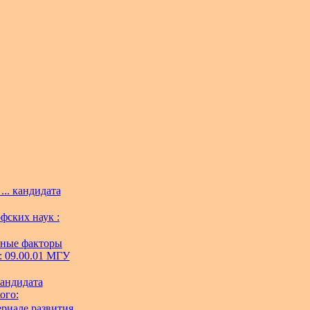
... кандидата
фских наук :
вные факторы
: 09.00.01 МГУ
кандидата
ого:
ериале развития