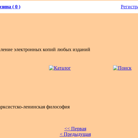
зина ( 0 )
Регистр
вление электронных копий любых изданий
рксистско-ленинская философия
<< Первая
< Предыдущая