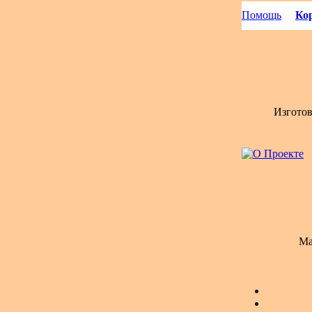
Помощь
Кор
Изгото
Ма