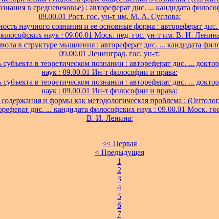
ознания в средневековье) : автореферат дис. ... кандидата филосо
09.00.01 Рост. гос. ун-т им. М. А. Суслова:
ость научного сознания и ее основные форма : автореферат дис. .
философских наук : 09.00.01 Моск. пед. гос. ун-т им. В. И. Ленина
вола в структуре мышления : автореферат дис. ... кандидата фил
09.00.01 Ленинград. гос. ун-т:
 субъекта в теоретическом познании : автореферат дис. ... докт
наук : 09.00.01 Ин-т философии и права:
 субъекта в теоретическом познании : автореферат дис. ... докт
наук : 09.00.01 Ин-т философии и права:
содержания и формы как методологическая проблема : (Онтолог.
ореферат дис. ... кандидата философских наук : 09.00.01 Моск. гос
В. И. Ленина:
<< Первая
< Предыдущая
1
2
3
4
5
6
7