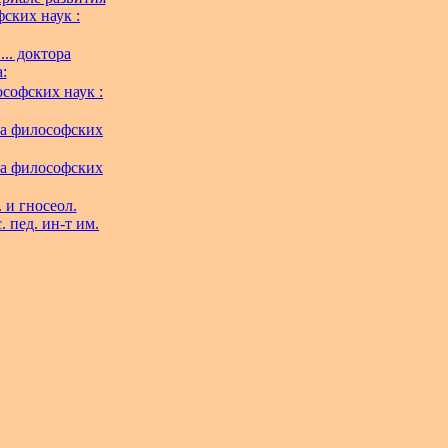
фских наук :
.. доктора
:
ософских наук :
ора философских
ора философских
 и гносеол.
. пед. ин-т им.