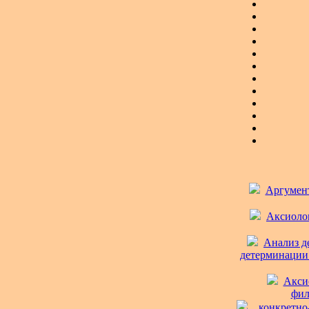
Аргумент
Аксиолог
Анализ д
детерминации 
Аксио
фил
. конкретно