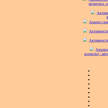
религиоз. с
Активн
Анализ сим
Активность
Активность
Анализ 
аспекты) : авт