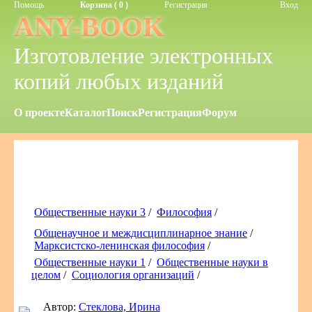
Помощь
Корзина ( 0 )
Регистрация
Вход
ANY-BOOK
Изготовление электронных
копий любых изданий
О проекте
Каталог
Поиск
Регистрация
Форум
Общественные науки 3
/
Философия
/
Общенаучное и междисциплинарное знание
/
Марксистско-ленинская философия
/
Общественные науки 1
/
Общественные науки в
целом
/
Социология организаций
/
Автор:
Стеклова, Ирина