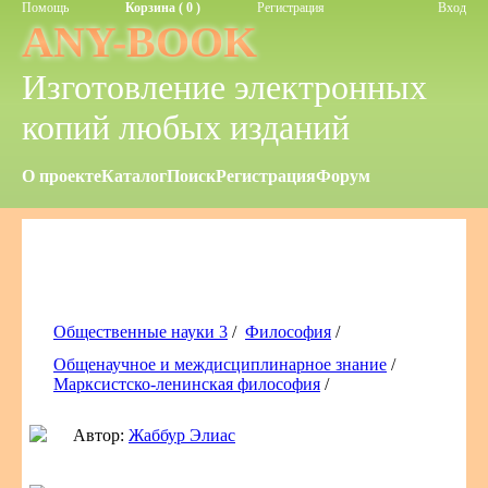
Помощь
Корзина ( 0 )
Регистрация
Вход
ANY-BOOK
Изготовление электронных
копий любых изданий
О проекте
Каталог
Поиск
Регистрация
Форум
Общественные науки 3
/
Философия
/
Общенаучное и междисциплинарное знание
/
Марксистско-ленинская философия
/
Автор:
Жаббур Элиас