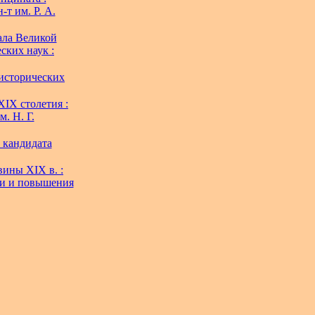
-т им. Р. А.
ала Великой
ских наук :
 исторических
IX столетия :
м. Н. Г.
. кандидата
ины XIX в. :
вки и повышения