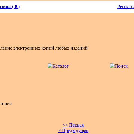
зина ( 0 )
Регистр
вление электронных копий любых изданий
тория
<< Первая
< Предыдущая