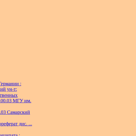
Германии :
ий ун-т:
ственных
7.00.03 МГУ им.
0.03 Самарский
еферат дис. ...
нципата :