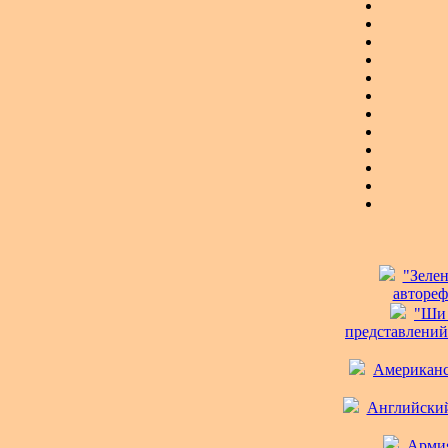
"Зелен
автореф
"Ши 
представлений 
Американск
Английский 
Армия