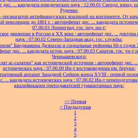
 дис. ... кандидата юридических наук : 12.00.01 Свердл. юрид. ин
Руденко:
- организатор антифранцузских коалиций на континенте. От нач
й революции до 1801 г. : автореферат дис. ... кандидата историче
07.00.03 Ленинград. гос. пед. ин-т:
кое движение в России в XX веке : автореферат дис. ... доктора
наук : 07.00.02 Северо-Западная акад. гос. службы:
ризм" Бведжамина Дизраэли и социальные реформы 60-х годов X
ерат дис. ... кандидата истор. наук : 07.00.03 Саратов. гос. ун-т и
Чернышевского:
лат ас-салатин" как исторический источник : автореферат дис. ..
исторических наук : 07.00.09 Ин-т востоковедения им. беруни:
ративный аппарат Западной Сибири конца XVIII - первой полов
с. ... кандидата исторических наук : 07.00.02 Ин-т переподгото
квалификации преподавателей гуманитарных наук:
<< Первая
< Предыдущая
1
2
3
4
5