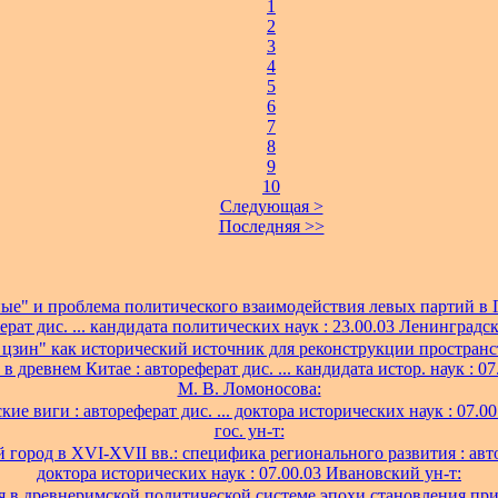
1
2
3
4
5
6
7
8
9
10
Следующая >
Последняя >>
ые" и проблема политического взаимодействия левых партий в 
ерат дис. ... кандидата политических наук : 23.00.03 Ленинградск
цзин" как исторический источник для реконструкции простран
в древнем Китае : автореферат дис. ... кандидата истор. наук : 0
М. В. Ломоносова:
ие виги : автореферат дис. ... доктора исторических наук : 07.0
гос. ун-т:
город в XVI-XVII вв.: специфика регионального развития : автор
доктора исторических наук : 07.00.03 Ивановский ун-т:
 в древнеримской политической системе эпохи становления при