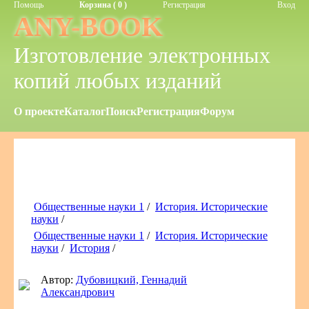
Помощь
Корзина ( 0 )
Регистрация
Вход
ANY-BOOK
Изготовление электронных
копий любых изданий
О проекте
Каталог
Поиск
Регистрация
Форум
Общественные науки 1
/
История. Исторические
науки
/
Общественные науки 1
/
История. Исторические
науки
/
История
/
Автор:
Дубовицкий, Геннадий
Александрович