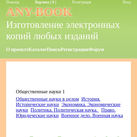
Помощь
Корзина ( 0 )
Регистрация
Вход
ANY-BOOK
Изготовление электронных
копий любых изданий
О проекте
Каталог
Поиск
Регистрация
Форум
Общественные науки 1
Общественные науки в целом
История.
Исторические науки
Экономика. Экономические
науки
Политика. Политическая наука.
Право.
Юридические науки
Военное дело. Военная наука