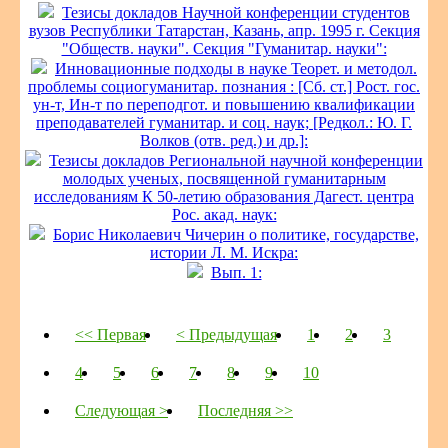
Тезисы докладов Научной конференции студентов
вузов Республики Татарстан, Казань, апр. 1995 г. Секция
"Обществ. науки". Секция "Гуманитар. науки":
Инновационные подходы в науке Теорет. и методол.
проблемы социогуманитар. познания : [Сб. ст.] Рост. гос.
ун-т, Ин-т по переподгот. и повышению квалификации
преподавателей гуманитар. и соц. наук; [Редкол.: Ю. Г.
Волков (отв. ред.) и др.]:
Тезисы докладов Региональной научной конференции
молодых ученых, посвященной гуманитарным
исследованиям К 50-летию образования Дагест. центра
Рос. акад. наук:
Борис Николаевич Чичерин о политике, государстве,
истории Л. М. Искра:
Вып. 1:
<< Первая
< Предыдущая
1
2
3
4
5
6
7
8
9
10
Следующая >
Последняя >>