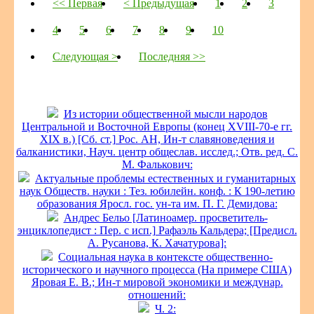
<< Первая
< Предыдущая
1
2
3
4
5
6
7
8
9
10
Следующая >
Последняя >>
Из истории общественной мысли народов
Центральной и Восточной Европы (конец XVIII-70-е гг.
XIX в.) [Сб. ст.] Рос. АН, Ин-т славяноведения и
балканистики, Науч. центр общеслав. исслед.; Отв. ред. С.
М. Фалькович:
Актуальные проблемы естественных и гуманитарных
наук Обществ. науки : Тез. юбилейн. конф. : К 190-летию
образования Яросл. гос. ун-та им. П. Г. Демидова:
Андрес Бельо [Латиноамер. просветитель-
энциклопедист : Пер. с исп.] Рафаэль Кальдера; [Предисл.
А. Русанова, К. Хачатурова]:
Социальная наука в контексте общественно-
исторического и научного процесса (На примере США)
Яровая Е. В.; Ин-т мировой экономики и междунар.
отношений:
Ч. 2: