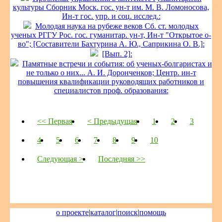
культуры Сборник Моск. гос. ун-т им. М. В. Ломоносова,
Ин-т гос. упр. и соц. исслед.:
Молодая наука на рубеже веков Сб. ст. молодых
ученых РГГУ Рос. гос. гуманитар. ун-т, Ин-т "Открытое о-
во"; [Составители Бахтурина А. Ю., Саприкина О. В.]:
[Вып. 2]:
Памятные встречи и события: об ученых-болгаристах и
не только о них... А. И. Доронченков; Центр. ин-т
повышения квалификации руководящих работников и
специалистов проф. образования:
<< Первая
< Предыдущая
1
2
3
4
5
6
7
8
9
10
Следующая >
Последняя >>
о проекте
|
каталог
|
поиск
|
помощь