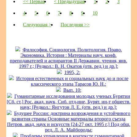
<< Первая
< Предыдущая
1
2
3
4
5
6
7
8
9
10
Следующая >
Последняя >>
Философия. Социология. Политология. Право.
Экономика. История : Материалы науч. конф.
преподавателей и аспирантов II Державин. чтения, янв.
1997 г.; [Редкол.: В. Н. Окатов (отв. ред.) и др.]:
1995, 2:
История естественных и социальных наук до и после
классического этапа Тарасов Ю. Н.:
Вып. 10:
Гуманитарные исследования молодых ученых Бурятии
[Сб. ст.] Рос. акад. наук, Сиб. отд-ние, Бурят. ин-т обществ.
наук; [Редкол.: Янгутов Л. Е. (отв. ред.) и др.]:
Будущее России: доктрина возрождения и устойчивого
развития страны Основные материалы второго съезда
Петров. акад. наук и искусств [24-27 окт. 1995 г.] Под общ.
ред. Л. А. Майбороды:
Проблемы управления в контексте гуманитарной