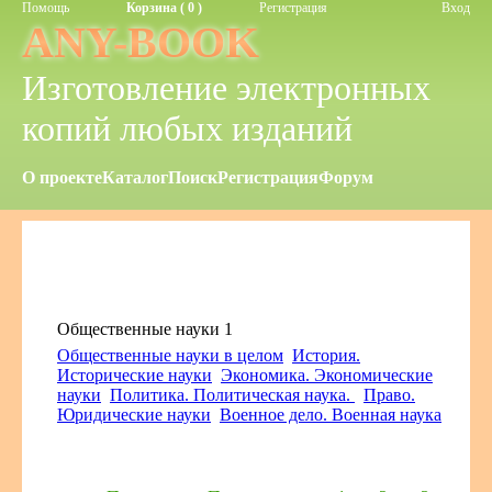
Помощь
Корзина ( 0 )
Регистрация
Вход
ANY-BOOK
Изготовление электронных
копий любых изданий
О проекте
Каталог
Поиск
Регистрация
Форум
Общественные науки 1
Общественные науки в целом
История.
Исторические науки
Экономика. Экономические
науки
Политика. Политическая наука.
Право.
Юридические науки
Военное дело. Военная наука