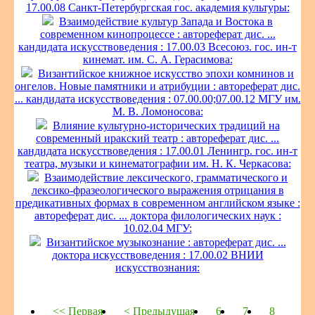
17.00.08 Санкт-Петербургская гос. академия культуры:
Взаимодействие культур Запада и Востока в
современном кинопроцессе : автореферат дис. ...
кандидата искусствоведения : 17.00.03 Всесоюз. гос. ин-т
кинемат. им. С. А. Герасимова:
Византийское книжное искусство эпохи комнинов и
онгелов. Новые памятники и атрибуции : автореферат дис.
... кандидата искусствоведения : 07.00.00;07.00.12 МГУ им.
М. В. Ломоносова:
Влияние культурно-исторических традиций на
современный иракский театр : автореферат дис. ...
кандидата искусствоведения : 17.00.01 Ленингр. гос. ин-т
театра, музыки и кинематографии им. Н. К. Черкасова:
Взаимодействие лексического, грамматического и
лексико-фразеологического выражения отрицания в
предикативных формах в современном английском языке :
автореферат дис. ... доктора филологических наук :
10.02.04 МГУ:
Византийское музыкознание : автореферат дис. ...
доктора искусствоведения : 17.00.02 ВНИИ
искусствознания:
<< Первая
< Предыдущая
6
7
8