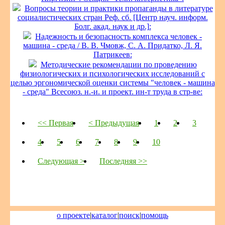
Вопросы теории и практики пропаганды в литературе
социалистических стран Реф. сб. [Центр науч. информ.
Болг. акад. наук и др.]:
Надежность и безопасность комплекса человек -
машина - среда / В. В. Чмовж, С. А. Придатко, Л. Я.
Патрикеев:
Методические рекомендации по проведению
физиологических и психологических исследований с
целью эргономической оценки системы "человек - машина
- среда" Всесоюз. н.-и. и проект. ин-т труда в стр-ве:
<< Первая
< Предыдущая
1
2
3
4
5
6
7
8
9
10
Следующая >
Последняя >>
о проекте
|
каталог
|
поиск
|
помощь