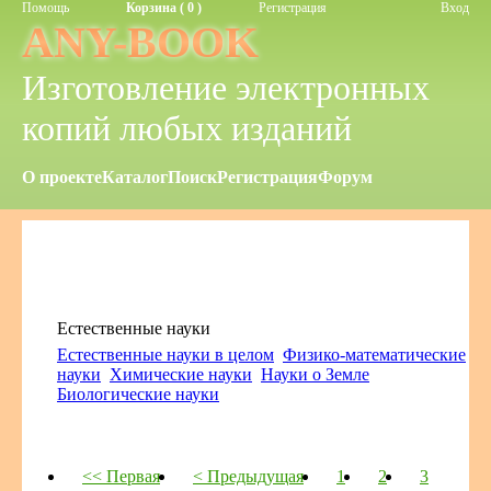
Помощь
Корзина ( 0 )
Регистрация
Вход
ANY-BOOK
Изготовление электронных
копий любых изданий
О проекте
Каталог
Поиск
Регистрация
Форум
Естественные науки
Естественные науки в целом
Физико-математические
науки
Химические науки
Науки о Земле
Биологические науки
<< Первая
< Предыдущая
1
2
3