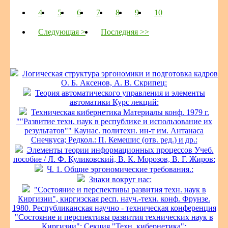
4
5
6
7
8
9
10
Следующая >
Последняя >>
Логическая структура эргономики и подготовка кадров
О. Б. Аксенов, А. В. Скрипец:
Теория автоматического управления и элементы
автоматики Курс лекций:
Техническая кибернетика Материалы конф. 1979 г.
""Развитие техн. наук в республике и использование их
результатов"" Каунас. политехн. ин-т им. Антанаса
Снечкуса; Редкол.: П. Кемешис (отв. ред.) и др.:
Элементы теории информационных процессов Учеб.
пособие / Л. Ф. Куликовский, В. К. Морозов, В. Г. Жиров:
Ч. 1. Общие эргономические требования.:
Знаки вокруг нас:
"Состояние и перспективы развития техн. наук в
Киргизии", киргизская респ. науч.-техн. конф. Фрунзе.
1980. Республиканская научно - техническая конференция
"Состояние и перспективы развития технических наук в
Киргизии": Секция "Техн. кибернетика":