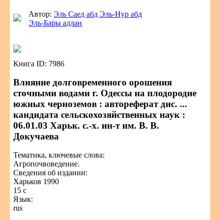
Автор:
Эль Саед абд Эль-Нур абд
Эль-Бары адлан
Книга ID: 7986
Влияние долговременного орошения
сточными водами г. Одессы на плодородие
южных черноземов : автореферат дис. ...
кандидата сельскохозяйственных наук :
06.01.03 Харьк. с.-х. ин-т им. В. В.
Докучаева
Тематика, ключевые слова:
Агропочвоведение.
Сведения об издании:
Харьков 1990
15 с
Язык:
rus