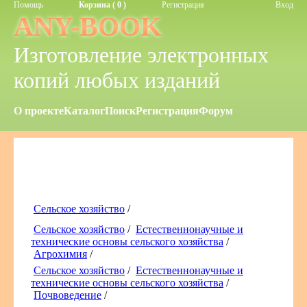
Помощь
Корзина ( 0 )
Регистрация
Вход
ANY-BOOK
Изготовление электронных
копий любых изданий
О проекте
Каталог
Поиск
Регистрация
Форум
Сельское хозяйство
/
Сельское хозяйство
/
Естественнонаучные и
технические основы сельского хозяйства
/
Агрохимия
/
Сельское хозяйство
/
Естественнонаучные и
технические основы сельского хозяйства
/
Почвоведение
/