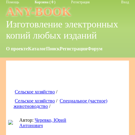
Помощь
Корзина ( 0 )
Регистрация
Вход
ANY-BOOK
Изготовление электронных
копий любых изданий
О проекте
Каталог
Поиск
Регистрация
Форум
Сельское хозяйство
/
Сельское хозяйство
/
Специальное (частное)
животноводство
/
Автор:
Черевко, Юрий
Антонович