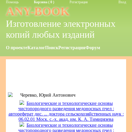
Помощь
Корзина ( 0 )
Регистрация
Вход
ANY-BOOK
Изготовление электронных
копий любых изданий
О проекте
Каталог
Поиск
Регистрация
Форум
Черевко, Юрий Антонович
Биологические и технологические основы
чистопородного разведения медоносных пчел :
автореферат дис. ... доктора сельскохозяйственных наук :
06.02.01 Моск. с.-х. акад. им. К. А. Тимирязева
Биологические и технологические основы
чистопородного разведения медоносных пчел :