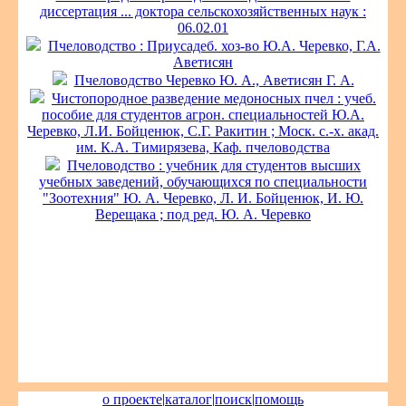
диссертация ... доктора сельскохозяйственных наук :
06.02.01
Пчеловодство : Приусадеб. хоз-во Ю.А. Черевко, Г.А.
Аветисян
Пчеловодство Черевко Ю. А., Аветисян Г. А.
Чистопородное разведение медоносных пчел : учеб.
пособие для студентов агрон. специальностей Ю.А.
Черевко, Л.И. Бойценюк, С.Г. Ракитин ; Моск. с.-х. акад.
им. К.А. Тимирязева, Каф. пчеловодства
Пчеловодство : учебник для студентов высших
учебных заведений, обучающихся по специальности
"Зоотехния" Ю. А. Черевко, Л. И. Бойценюк, И. Ю.
Верещака ; под ред. Ю. А. Черевко
о проекте
|
каталог
|
поиск
|
помощь