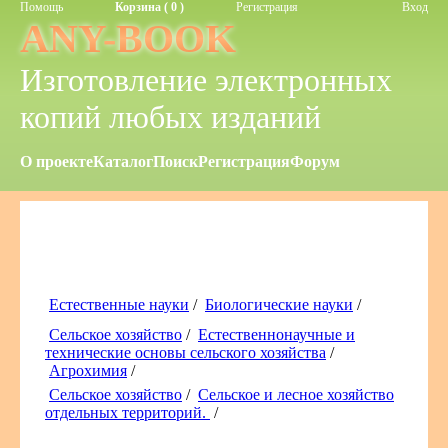
Помощь
Корзина ( 0 )
Регистрация
Вход
ANY-BOOK
Изготовление электронных
копий любых изданий
О проекте
Каталог
Поиск
Регистрация
Форум
Естественные науки
/
Биологические науки
/
Сельское хозяйство
/
Естественнонаучные и
технические основы сельского хозяйства
/
Агрохимия
/
Сельское хозяйство
/
Сельское и лесное хозяйство
отдельных территорий.
/