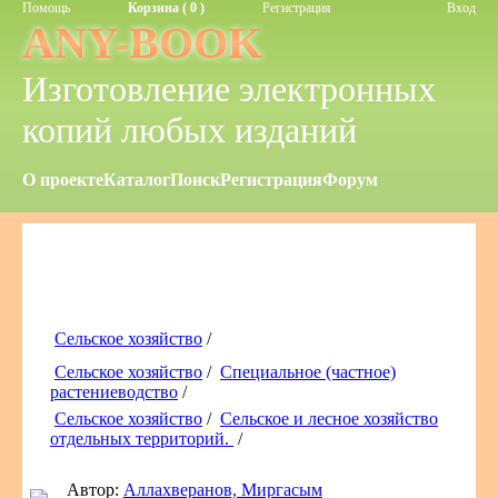
Помощь
Корзина ( 0 )
Регистрация
Вход
ANY-BOOK
Изготовление электронных
копий любых изданий
О проекте
Каталог
Поиск
Регистрация
Форум
Сельское хозяйство
/
Сельское хозяйство
/
Специальное (частное)
растениеводство
/
Сельское хозяйство
/
Сельское и лесное хозяйство
отдельных территорий.
/
Автор:
Аллахверанов, Миргасым